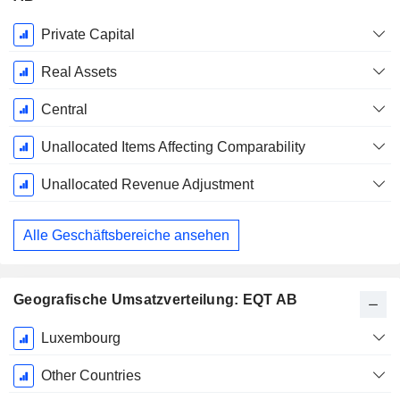
Ende d.
Private Capital
Geschäftsjahres:
Dezember
Real Assets
Central
Unallocated Items Affecting Comparability
Unallocated Revenue Adjustment
Alle Geschäftsbereiche ansehen
Geografische Umsatzverteilung: EQT AB
Ende d.
Luxembourg
Geschäftsjahres:
Dezember
Other Countries