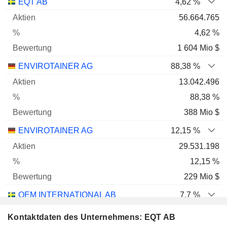
Name
Aktien
%
Bewertung
EQT AB
4,62 %
56.664.765
4,62 %
1 604 Mio $
ENVIROTAINER AG
88,38 %
13.042.496
88,38 %
388 Mio $
ENVIROTAINER AG
12,15 %
29.531.198
12,15 %
229 Mio $
OEM INTERNATIONAL AB
7,7 %
8.557.067
Kontaktdaten des Unternehmens: EQT AB
7,7 %