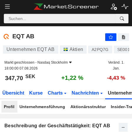
EQT AB
347,70
kr
+1,22 %
EQT AB
Unternehmen EQT AB
Aktien
A2PQ7G
SE0012
Markt geschlossen -
Nasdaq Stockholm
Veränd. 1.
18:00:00 07.08.2026
Jan.
SEK
+1,22 %
347,70
-4,43 %
Übersicht
Kurse
Charts
Nachrichten
Unterneh
Profil
Unternehmensführung
Aktionärsstruktur
Insider-Tr
Beschreibung der Geschäftstätigkeit: EQT AB