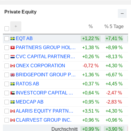
Private Equity
%
% 5 Tage
%
EQT AB
+1,22 %
+7,41 %
PARTNERS GROUP HOLDING AG
+1,38 %
+8,99 %
-
CVC CAPITAL PARTNERS PLC
+0,26 %
+8,13 %
ONEX CORPORATION
-0,72 %
+4,30 %
BRIDGEPOINT GROUP PLC
+1,36 %
+6,67 %
RATOS AB
+0,37 %
+4,45 %
INVESTCORP CAPITAL PLC
+0,64 %
-2,47 %
MEDCAP AB
+0,95 %
-2,83 %
-
ALARIS EQUITY PARTNERS INCOME TRUST
+3,51 %
+4,30 %
+
CLAIRVEST GROUP INC.
+0,96 %
+0,96 %
Durchschnitt
+0,99 %
+3,90 %