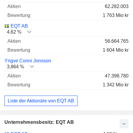
62.282.003
1 763 Mio kr
EQT AB
4,62 %
56.664.765
1 604 Mio kr
Yngve Conni Jonsson
3,864 %
47.398.780
1 342 Mio kr
Liste der Aktionäre von EQT AB
Unternehmensbesitz: EQT AB