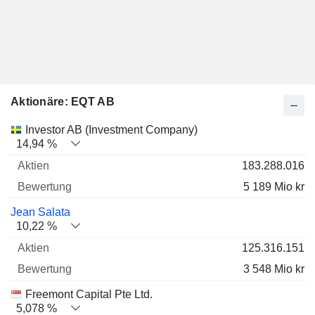
Aktionäre: EQT AB
Name
Aktien
%
Bewertung
Investor AB (Investment Company)
14,94 %
183.288.016
5 189 Mio kr
Jean Salata
10,22 %
125.316.151
3 548 Mio kr
Freemont Capital Pte Ltd.
5,078 %