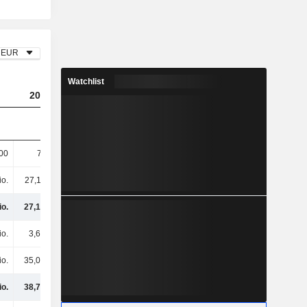
EUR
Watchlist
2023
2024
2025
00
70.000
109.000
-
io.
27,11 Mio.
26 Mio.
20,86 Mio.
io.
27,18 Mio.
26,11 Mio.
20,86 Mio.
io.
3,65 Mio.
12,06 Mio.
3,94 Mio.
io.
35,09 Mio.
23,45 Mio.
30,43 Mio.
io.
38,74 Mio.
35,51 Mio.
34,38 Mio.