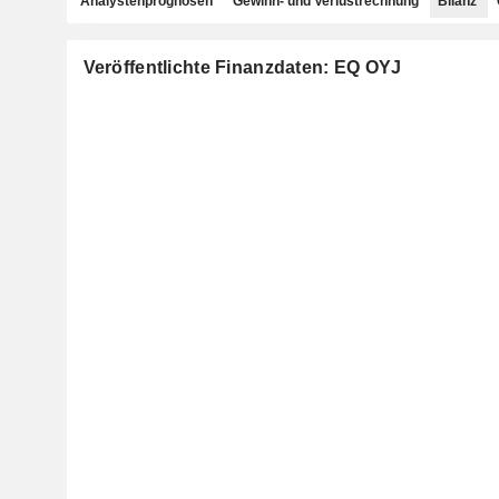
Analystenprognosen
Gewinn- und Verlustrechnung
Bilanz
Veröffentlichte Finanzdaten: EQ OYJ