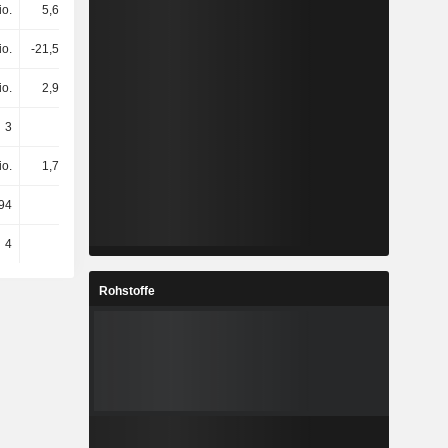
io.
5,62 Mio.
4,31 Mio.
2,86 Mio.
io.
-21,56 Mio.
-21,8 Mio.
-18 Mio.
io.
2,94 Mio.
3,55 Mio.
3,7 Mio.
3
3
3
3
io.
1,77 Mio.
1,88 Mio.
2,09 Mio.
94
101
104
113
4
6
9
6
Rohstoffe