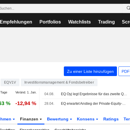
Empfehlungen
Portfolios
Watchlists
Trading
Scr
Zu einer Liste hinzufügen
PDF-
EQV1V
Investitionsmanagement & Fondsbetreiber
 Tage
Veränd. 1. Jan.
04.08.
EQ Oyj legt Ergebnisse für das zweite Quartal und das erste Halbjahr bis zum 30. Juni 2026 vor
63 %
-12,94 %
28.04.
EQ erwartet Anstieg der Private-Equity-Gebühren für 2026 gegenüber 2025
ehmen
Finanzen
Bewertung
Konsens
Ratings
Te