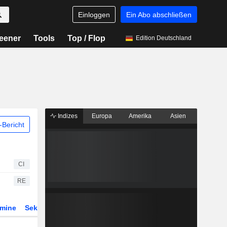
Einloggen
Ein Abo abschließen
eener
Tools
Top / Flop
Edition Deutschland
Indizes
Europa
Amerika
Asien
Bericht
CI
RE
rmine
Sektor
Derivate