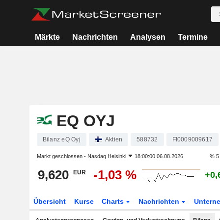
Märkte
Nachrichten
Analysen
Termine
EQ OYJ
Bilanz eQ Oyj
Aktien
588732
FI0009009617
Markt geschlossen -
Nasdaq Helsinki
18:00:00 06.08.2026
% 5
9,620
-1,03 %
EUR
+0,
Übersicht
Kurse
Charts
Nachrichten
Untern