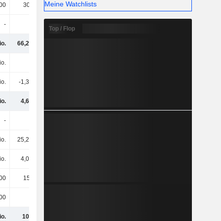
Meine Watchlists
00
305.000
453.000
431.000
-
-
-
-
Top / Flop
io.
66,23 Mio.
62,07 Mio.
55,67 Mio.
io.
6 Mio.
5,14 Mio.
4,36 Mio.
io.
-1,36 Mio.
-1,5 Mio.
-1,63 Mio.
io.
4,64 Mio.
3,64 Mio.
2,73 Mio.
-
-
-
-
io.
25,21 Mio.
25,21 Mio.
25,21 Mio.
io.
4,04 Mio.
4 Mio.
4 Mio.
00
153.000
143.000
120.000
00
1000
-1000
1000
io.
100 Mio.
95,07 Mio.
87,73 Mio.