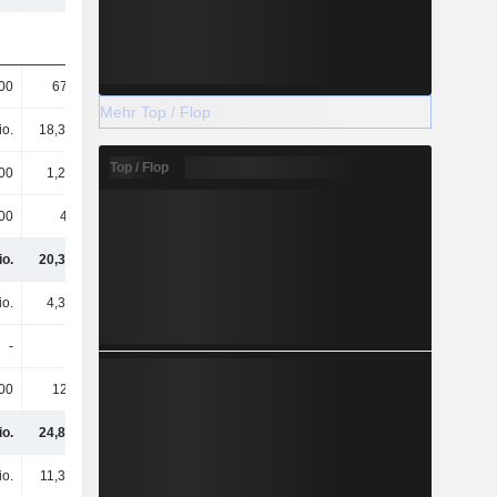
00
670.000
282.000
372.000
Mehr Top / Flop
io.
18,37 Mio.
16,95 Mio.
14,43 Mio.
Top / Flop
00
1,25 Mio.
1,26 Mio.
1,25 Mio.
00
49.000
30.000
296.000
io.
20,34 Mio.
18,52 Mio.
16,35 Mio.
io.
4,37 Mio.
3,05 Mio.
1,62 Mio.
-
-
-
-
00
120.000
172.000
709.000
io.
24,83 Mio.
21,74 Mio.
18,68 Mio.
io.
11,38 Mio.
11,38 Mio.
11,38 Mio.