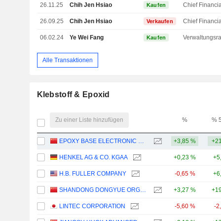
26.11.25
Chih Jen Hsiao
Kaufen
26.09.25
Chih Jen Hsiao
Verkaufen
06.02.24
Ye Wei Fang
Kaufen
Alle Transaktionen
Klebstoff & Epoxid
Zu einer Liste hinzufügen
%
% 
EPOXY BASE ELECTRONIC MATERIAL CORPORATION LIMITED
+3,85 %
+21
HENKEL AG & CO. KGAA
+0,23 %
+5
H.B. FULLER COMPANY
-0,65 %
+6
SHANDONG DONGYUE ORGANOSILICON MATERIALS CO., LTD.
+3,27 %
+19
LINTEC CORPORATION
-5,60 %
-2