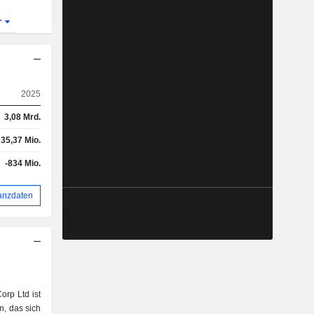
r
2025
3,08 Mrd.
35,37 Mio.
-834 Mio.
anzdaten
orp Ltd ist
, das sich