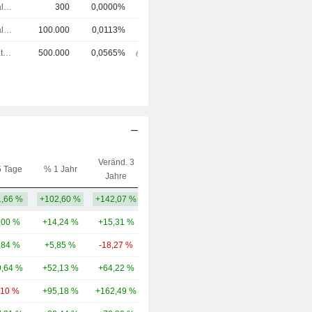
Chief Financial Officer (CFO)
300
0,0000%
Chief Financial Officer (CFO)
100.000
0,0113%
Verwaltungsratsmitglied
500.000
0,0565%
Veränd. 3
5 Tage
% 1 Jahr
Kap.($)
Jahre
,66 %
+102,60 %
+142,07 %
2,36 Mrd.
,00 %
+14,24 %
+15,31 %
35,59 Mrd.
,84 %
+5,85 %
-18,27 %
3,18 Mrd.
,64 %
+52,13 %
+64,22 %
2,98 Mrd.
,10 %
+95,18 %
+162,49 %
2,66 Mrd.