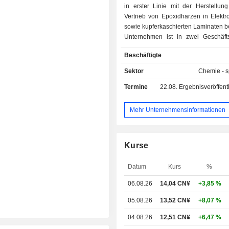
in erster Linie mit der Herstellu
Vertrieb von Epoxidharzen in Elektro
sowie kupferkaschierten Laminaten b
Unternehmen ist in zwei Geschäft
tätig. Der Geschäftsbereich Epoxidha
Beschäftigte
sich hauptsächlich mit der Herstell
Vertrieb von flammhemmenden Epo
Sektor
Chemie - sp
flüssigen Epoxidharzen, festen Epo
Termine
22.08.
Ergebnisveröffentlichun
lösungsmittelbasierten Epoxidh
sonstigen Epoxidharzen. Das
„Kupferkaschierte Laminate“ bef
Mehr Unternehmensinformationen
hauptsächlich mit der Herstellu
Vertrieb von epoxidharzbesch
Glasfaser-Kupferkascha
Kurse
Mehrschichtplatinen sowie von E
Glasfaser-Prepregs für Mehrschichtpl
Datum
Kurs
%
Produkte des Unternehmen
hauptsächlich Anwendung in den 
06.08.26
14,04 CN¥
+3,85 %
Elektronik, Beschichtungen, Verbund
Unterhaltungselektronik, N
05.08.26
13,52 CN¥
+8,07 %
Kommunikationsgeräte, Sma
04.08.26
12,51 CN¥
+6,47 %
Elektronikgeräte, elektr