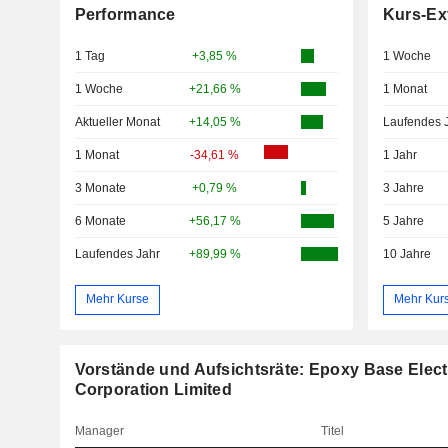
Performance
Kurs-Ex
1 Tag
+3,85 %
1 Woche
1 Woche
+21,66 %
1 Monat
Aktueller Monat
+14,05 %
Laufendes 
1 Monat
-34,61 %
1 Jahr
3 Monate
+0,79 %
3 Jahre
6 Monate
+56,17 %
5 Jahre
Laufendes Jahr
+89,99 %
10 Jahre
Mehr Kurse
Mehr Kur
Vorstände und Aufsichtsräte: Epoxy Base Electr
Corporation Limited
Manager
Titel