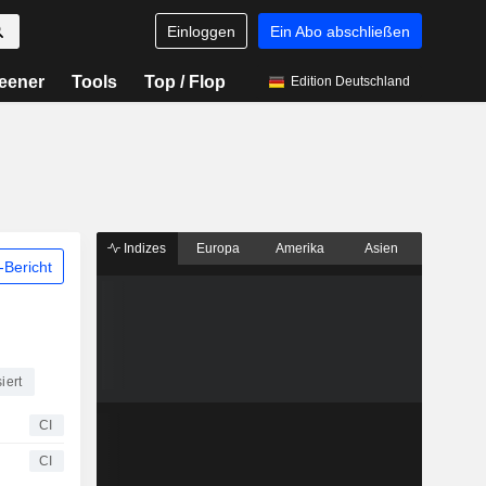
Einloggen
Ein Abo abschließen
eener
Tools
Top / Flop
Edition Deutschland
Indizes
Europa
Amerika
Asien
Bericht
iert
CI
CI