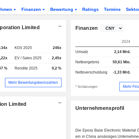
ehmen
Finanzen
Bewertung
Ratings
Termine
Sekto
poration Limited
Finanzen
2024
134x
KGV 2025
246x
Umsatz
2,14 Mrd.
,22x
EV / Sales 2025
2,45x
Nettoergebnis
50,61 Mio.
37 %
Rendite 2025
0,2 %
Nettoverschuldung
-1,33 Mrd.
Mehr Bewertungskennzahlen
Mehr Fin
* Schätzungen
ion Limited
Unternehmensprofil
Die Epoxy Base Electronic Material C
ein in China ansässiges Unternehmen