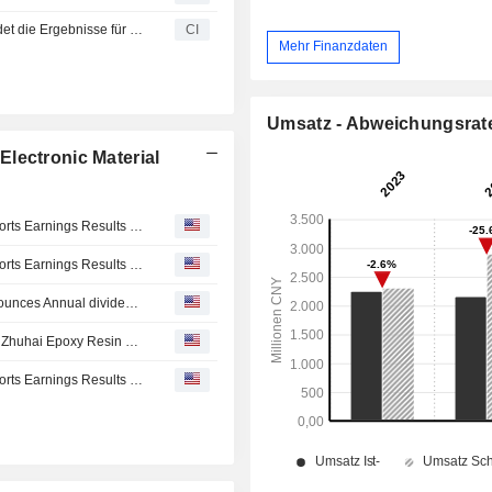
Epoxy Base Electronic Material Corporation Limited meldet die Ergebnisse für das am 31. Dezember 2023 endende Geschäftsjahr
CI
Mehr Finanzdaten
Umsatz - Abweichungsrat
lectronic Material
Epoxy Base Electronic Material Corporation Limited Reports Earnings Results for the First Quarter Ended March 31, 2026
Epoxy Base Electronic Material Corporation Limited Reports Earnings Results for the Full Year Ended December 31, 2025
Epoxy Base Electronic Material Corporation Limited announces Annual dividend, payable on June 12, 2026
Epoxy Base Electronic Material Starts Trial Production at Zhuhai Epoxy Resin Plant
Epoxy Base Electronic Material Corporation Limited Reports Earnings Results for the Nine Months Ended September 30, 2025