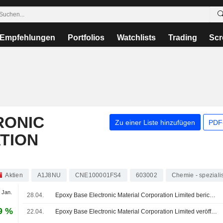
Empfehlungen
Portfolios
Watchlists
Trading
Scr
RONIC
Zu einer Liste hinzufügen
PDF-
TION
Aktien
A1J8NU
CNE100001FS4
603002
Chemie - spezialis
 Jan.
28.04.
Epoxy Base Electronic Material Corporation Limited berichtet über die Ergebnisse des ersten Quartals zum 31. März 2026
9 %
22.04.
Epoxy Base Electronic Material Corporation Limited veröffentlicht Ergebnisse für das am 31. Dezember 2025 endende Geschäftsjahr