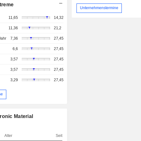
treme
Unternehmenstermine
11,65
14,32
11,36
21,2
Jahr
7,36
27,45
6,6
27,45
3,57
27,45
3,57
27,45
3,29
27,45
se
onic Material
Alter
Seit