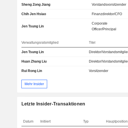
Sheng Zong Jiang
Vorstandsvorsitzender
Chih Jen Hsiao
Finanzdirektor/CFO
Corporate
Jen Tsung Lin
Officer/Principal
Verwaltungsratsmitglied
Titel
Jen Tsung Lin
Direktor/Vorstandsmitgli
Huan Zhang Liu
Direktor/Vorstandsmitgli
Rui Rong Lin
Vorsitzender
Mehr Insider
Letzte Insider-Transaktionen
Datum
Initiiert
Typ
Hauptposition