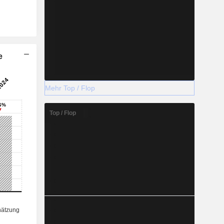
e
Mehr Top / Flop
Top / Flop