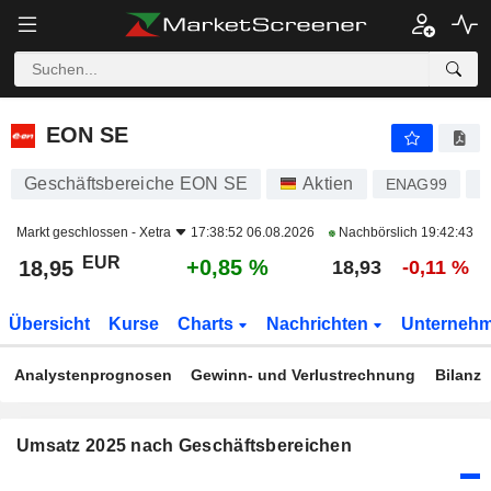
EON SE
18,95
€
+0,85 %
EON SE
Geschäftsbereiche EON SE
Aktien
ENAG99
D
Markt geschlossen -
Xetra
17:38:52 06.08.2026
Nachbörslich
19:42:43
EUR
+0,85 %
18,95
18,93
-0,11 %
Übersicht
Kurse
Charts
Nachrichten
Unterneh
Analystenprognosen
Gewinn- und Verlustrechnung
Bilanz
Umsatz 2025 nach Geschäftsbereichen