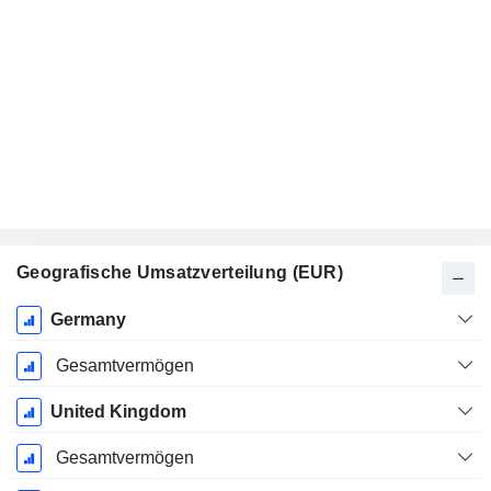
Geografische Umsatzverteilung (EUR)
Ende d.
Germany
Geschäftsjahres:
Dezember
Gesamtvermögen
United Kingdom
Gesamtvermögen