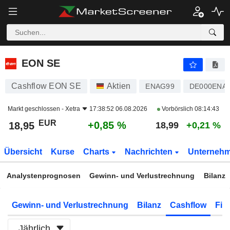
EON SE
18,95
€
+0,85 %
EON SE
Cashflow EON SE
Aktien
ENAG99
DE000ENA
Markt geschlossen -
Xetra
17:38:52 06.08.2026
Vorbörslich
08:14:43
EUR
+0,85 %
18,95
18,99
+0,21 %
Übersicht
Kurse
Charts
Nachrichten
Unterneh
Analystenprognosen
Gewinn- und Verlustrechnung
Bilanz
Gewinn- und Verlustrechnung
Bilanz
Cashflow
Fin
Jährlich