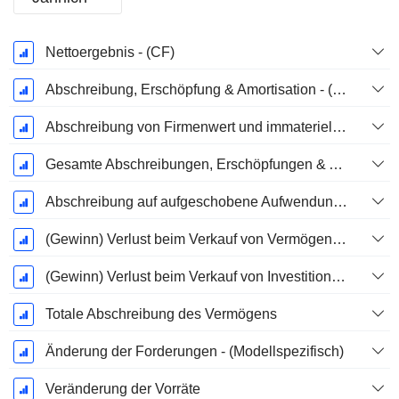
Ende d.
Nettoergebnis - (CF)
Geschäftsjahres:
Dezember
Abschreibung, Erschöpfung & Amortisation - (Vorlagenspezifisch)
Abschreibung von Firmenwert und immateriellen Vermögenswerten - (CF)
Gesamte Abschreibungen, Erschöpfungen & Amortisationen - (Modellspezifisch)
Abschreibung auf aufgeschobene Aufwendungen, Gesamt - (Modellspezifisch)
(Gewinn) Verlust beim Verkauf von Vermögenswerten - (CF)
(Gewinn) Verlust beim Verkauf von Investitionen - (CF)
Totale Abschreibung des Vermögens
Änderung der Forderungen - (Modellspezifisch)
Veränderung der Vorräte