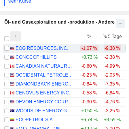
Mehr Kurse
Öl- und Gasexploration und -produktion - Andere
%
% 5 Tage
%
EOG RESOURCES, INC.
-1,07 %
-9,38 %
+
CONOCOPHILLIPS
+0,73 %
-2,38 %
+
CANADIAN NATURAL RESOURCES LIMITED
-0,60 %
-4,99 %
+
OCCIDENTAL PETROLEUM CORPORATION
-0,23 %
-2,03 %
+
DIAMONDBACK ENERGY, INC.
-0,84 %
-7,35 %
+
CENOVUS ENERGY INC.
-0,58 %
-6,84 %
+
DEVON ENERGY CORPORATION
-0,30 %
-4,76 %
+
WOODSIDE ENERGY GROUP LTD
+0,50 %
-3,25 %
+
ECOPETROL S.A.
+6,74 %
+3,55 %
+
EQT CORPORATION
+0,17 %
-3,00 %