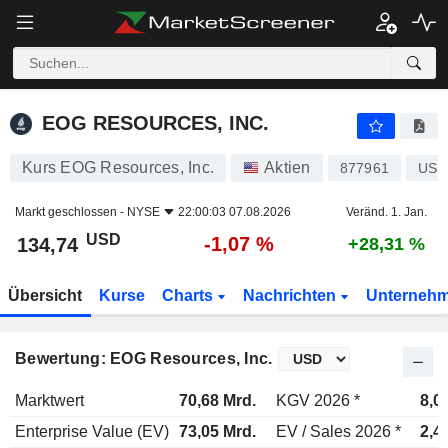
EOG RESOURCES, INC.
134,74
$
-1,07 %
EOG RESOURCES, INC.
Kurs EOG Resources, Inc.
Aktien
877961
US2
Markt geschlossen -
NYSE
22:00:03 07.08.2026
Veränd. 1. Jan.
USD
-1,07 %
134,74
+28,31 %
Übersicht
Kurse
Charts
Nachrichten
Unterneh
Bewertung: EOG Resources, Inc.
Marktwert
70,68 Mrd.
KGV 2026 *
8,0
Enterprise Value (EV)
73,05 Mrd.
EV / Sales 2026 *
2,4