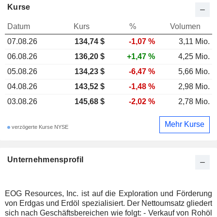
Kurse
Datum
Kurs
%
Volumen
07.08.26
134,74 $
-1,07 %
3,11 Mio.
06.08.26
136,20 $
+1,47 %
4,25 Mio.
05.08.26
134,23 $
-6,47 %
5,66 Mio.
04.08.26
143,52 $
-1,48 %
2,98 Mio.
03.08.26
145,68 $
-2,02 %
2,78 Mio.
Mehr Kurse
verzögerte Kurse NYSE
Unternehmensprofil
EOG Resources, Inc. ist auf die Exploration und Förderung
von Erdgas und Erdöl spezialisiert. Der Nettoumsatz gliedert
sich nach Geschäftsbereichen wie folgt: - Verkauf von Rohöl