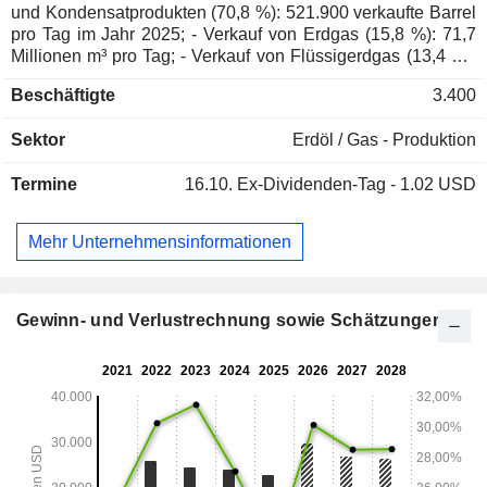
und Kondensatprodukten (70,8 %): 521.900 verkaufte Barrel
pro Tag im Jahr 2025; - Verkauf von Erdgas (15,8 %): 71,7
Millionen m³ pro Tag; - Verkauf von Flüssigerdgas (13,4 %):
288.200 Barrel pro Tag. Der Nettoumsatz verteilt sich
Beschäftigte
3.400
geografisch wie folgt: Vereinigte Staaten (98,4 %) und
Trinidad (1,6 %).
Sektor
Erdöl / Gas - Produktion
Termine
16.10.
Ex-Dividenden-Tag - 1.02 USD
Mehr Unternehmensinformationen
Gewinn- und Verlustrechnung sowie Schätzungen