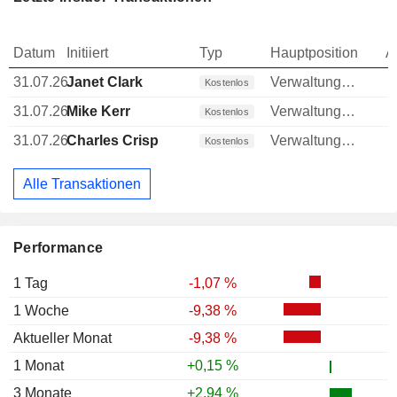
Datum
Initiiert
Typ
Hauptposition
A
31.07.26
Janet Clark
Verwaltungsratsmitglied
Kostenlos
31.07.26
Mike Kerr
Verwaltungsratsmitglied
Kostenlos
31.07.26
Charles Crisp
Verwaltungsratsmitglied
Kostenlos
Alle Transaktionen
Performance
1 Tag
-1,07 %
1 Woche
-9,38 %
Aktueller Monat
-9,38 %
1 Monat
+0,15 %
3 Monate
+2,94 %