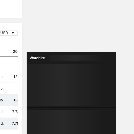
USD
2023
2024
2025
Watchlist
io.
180 Mio.
583 Mio.
969 Mio.
io.
-
-
-
io.
180 Mio.
583 Mio.
969 Mio.
rd.
7,78 Mrd.
9,25 Mrd.
6,5 Mrd.
rd.
7,78 Mrd.
9,25 Mrd.
6,5 Mrd.