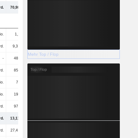
rd.
70,98 Mrd.
77,17 Mrd.
77,9 Mrd.
io.
1,2 Mrd.
1,23 Mrd.
1,02 Mrd.
rd.
9,37 Mrd.
11,31 Mrd.
8,75 Mrd.
Mehr Top / Flop
-
481 Mio.
-
-
Top / Flop
rd.
850 Mio.
1,15 Mrd.
1,62 Mrd.
io.
75 Mio.
106 Mio.
97 Mio.
io.
193 Mio.
168 Mio.
157 Mio.
rd.
971 Mio.
1,21 Mrd.
1,18 Mrd.
rd.
13,13 Mrd.
15,18 Mrd.
12,83 Mrd.
rd.
27,45 Mrd.
30,75 Mrd.
32,77 Mrd.