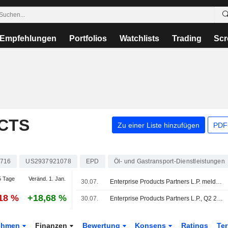
Empfehlungen
Portfolios
Watchlists
Trading
Scr
CTS
Zu einer Liste hinzufügen
PDF-
716
US2937921078
EPD
Öl- und Gastransport-Dienstleistungen
 Tage
Veränd. 1. Jan.
30.07.
Enterprise Products Partners L.P. meldet Ergebnisse für das zweite Quartal und die ersten sechs Monate bis zum 30. Juni 2026
,18 %
+18,68 %
30.07.
Enterprise Products Partners L.P., Q2 2026 Earnings Call, Jul 30, 2026
ehmen
Finanzen
Bewertung
Konsens
Ratings
Te