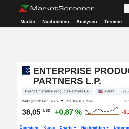
Märkte
Nachrichten
Analysen
Termine
ENTERPRISE PRODU
PARTNERS L.P.
Bilanz Enterprise Products Partners L.P.
Aktien
915
Markt geschlossen -
NYSE
22:00:03 06.08.2026
% 5
38,05
+0,87 %
USD
-0
Übersicht
Kurse
Charts
Nachrichten
Untern