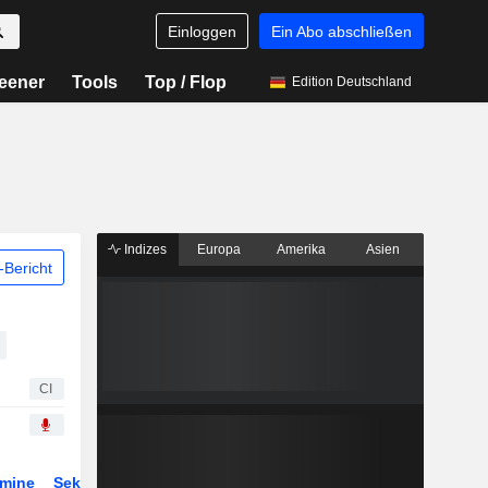
Einloggen
Ein Abo abschließen
eener
Tools
Top / Flop
Edition Deutschland
Indizes
Europa
Amerika
Asien
Bericht
CI
rmine
Sektor
Derivate
ETFs