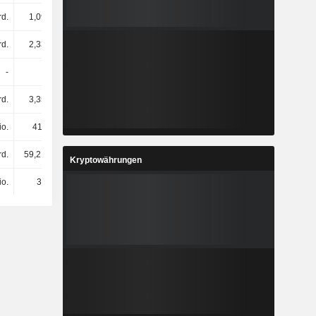
rd.
1,09 Mrd.
857 Mio.
831 Mio.
rd.
2,33 Mrd.
2,26 Mrd.
2,18 Mrd.
-
3
3
3
rd.
3,35 Mrd.
3,96 Mrd.
3,88 Mrd.
io.
411 Mio.
424 Mio.
439 Mio.
rd.
59,21 Mrd.
62,13 Mrd.
67,99 Mrd.
Kryptowährungen
io.
35 Mio.
38 Mio.
31 Mio.