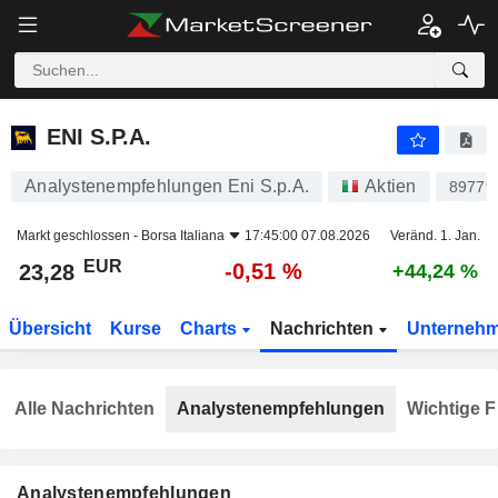
ENI S.P.A.
23,28
€
-0,51 %
ENI S.P.A.
Analystenempfehlungen Eni S.p.A.
Aktien
89779
Markt geschlossen -
Borsa Italiana
17:45:00 07.08.2026
Veränd. 1. Jan.
EUR
-0,51 %
23,28
+44,24 %
Übersicht
Kurse
Charts
Nachrichten
Unterneh
Alle Nachrichten
Analystenempfehlungen
Wichtige F
Analystenempfehlungen