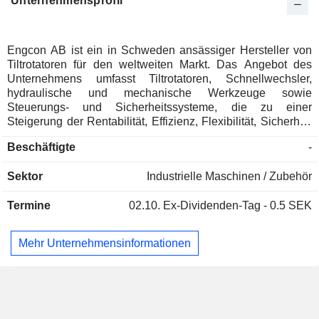
Unternehmensprofil
Engcon AB ist ein in Schweden ansässiger Hersteller von
Tiltrotatoren für den weltweiten Markt. Das Angebot des
Unternehmens umfasst Tiltrotatoren, Schnellwechsler,
hydraulische und mechanische Werkzeuge sowie
Steuerungs- und Sicherheitssysteme, die zu einer
Steigerung der Rentabilität, Effizienz, Flexibilität, Sicherheit
und Nachhaltigkeit beitragen, beispielsweise bei Arbeiten
Beschäftigte
-
an Rohrleitungen, im Straßenbau, bei Wasser- und
Abwasserarbeiten, im Eisenbahnbau, bei Elektroarbeiten,
Sektor
Industrielle Maschinen / Zubehör
bei Telekommunikations- und Breitbandarbeiten, auf
Baustellen sowie im Landschaftsbau. Das Unternehmen
Termine
02.10.
Ex-Dividenden-Tag - 0.5 SEK
verfügt über zwei Produktionsstätten, eine in Strömsund und
eine in Niepruszewo, Polen. Die Produktion besteht
hauptsächlich aus der Montage zugekaufter Komponenten,
Mehr Unternehmensinformationen
was einen geringen Kapitalbedarf ermöglicht und die
Produktion ohne größere Kosten an neue
Produktinnovationen und Verbesserungen anpassbar
macht.