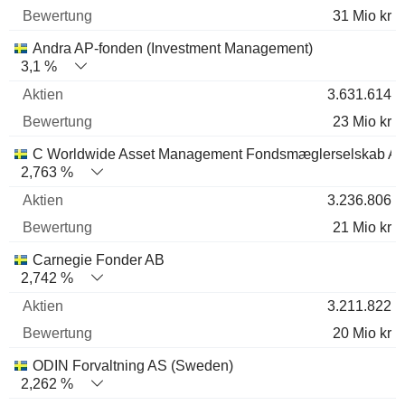
31 Mio kr
Andra AP-fonden (Investment Management)
3,1 %
3.631.614
23 Mio kr
C Worldwide Asset Management Fondsmæglerselskab A/
2,763 %
3.236.806
21 Mio kr
Carnegie Fonder AB
2,742 %
3.211.822
20 Mio kr
ODIN Forvaltning AS (Sweden)
2,262 %