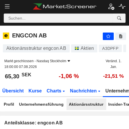
ENGCON AB
65,30
kr
-1,06 %
ENGCON AB
Aktionärsstruktur engcon AB
Aktien
A3DPFP
Markt geschlossen -
Nasdaq Stockholm
Veränd. 1.
18:00:00 07.08.2026
Jan.
SEK
-1,06 %
65,30
-21,51 %
Übersicht
Kurse
Charts
Nachrichten
Unterneh
Profil
Unternehmensführung
Aktionärsstruktur
Insider-Tr
Anteilsklasse: engcon AB