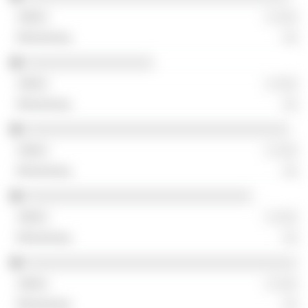
░ ░░░
░░
░░░░░░░░░░░░░░░░░
░ ░░░
░░
░░░░░░░░░░░░░░░░░░░░░░░░░░░░░░░░░░░
░ ░░░
░░
░░░░░░░░░░░░░░░░░░░░░░░░░░░░░░
░ ░░░
░░
░░░░░░░░░░░░░░░░░░░░░░░░░░░░░░░░░░░░
░ ░░░
░░