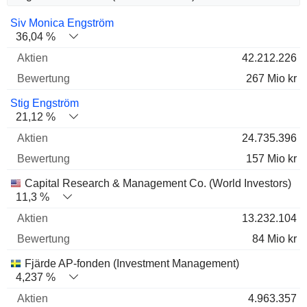
Name
Aktien
%
Bewertung
Siv Monica Engström
36,04 %
42.212.226
267 Mio kr
Stig Engström
21,12 %
24.735.396
157 Mio kr
Capital Research & Management Co. (World Investors)
11,3 %
13.232.104
84 Mio kr
Fjärde AP-fonden (Investment Management)
4,237 %
4.963.357