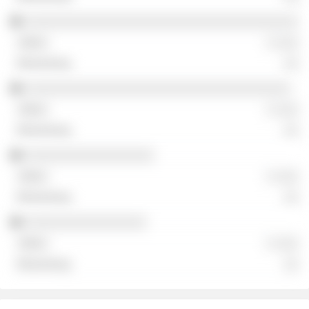
░░░░░░░░░░░░░░░░░░░░░░░░░░░░░░░░░░░░
░ ░░░
░░
░░░░░░░░░░░░░░░░░░░░░░░░░░░░░░░░░░░
░ ░░░
░░
░░░░░░░░░░░░░░░░░
░ ░░░
░░
░░░░░░░░░░░░░░░░
░ ░░░
░░