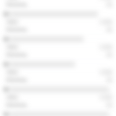
░░
░░░░░░░░░░░░░░░░░░░░░░░░░░░░░░░
░ ░░░
░░
░░░░░░░░░░░░░░░░░░░░░░░░░░
░ ░░░
░░
░░░░░░░░░░░░░░░░░░░░░░░
░ ░░░
░░
░░░░░░░░░░░░░░░░░░░░░░░░░░░░░░░░░░░
░ ░░░
░░
░░░░░░░░░░░░░░░░░░░░░░░░░░░░░░░░░░░