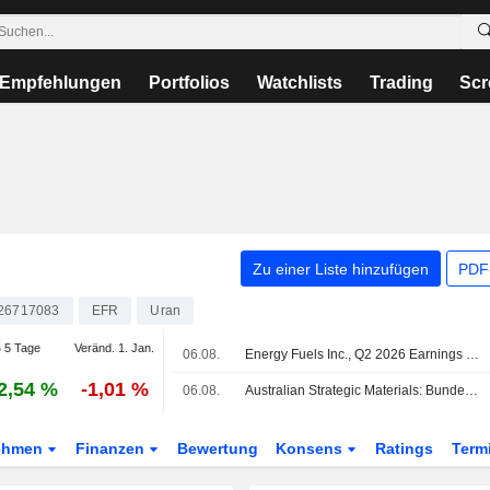
Empfehlungen
Portfolios
Watchlists
Trading
Scr
Zu einer Liste hinzufügen
PDF-
26717083
EFR
Uran
 5 Tage
Veränd. 1. Jan.
06.08.
Energy Fuels Inc., Q2 2026 Earnings Call, Aug 06, 2026
2,54 %
-1,01 %
06.08.
Australian Strategic Materials: Bundesgericht verhandelt Antrag zur Genehmigung der Pläne für die geplante Übernahme durch eine Energy-Fuels-Tochter, Aktie fällt um 3%
ehmen
Finanzen
Bewertung
Konsens
Ratings
Term