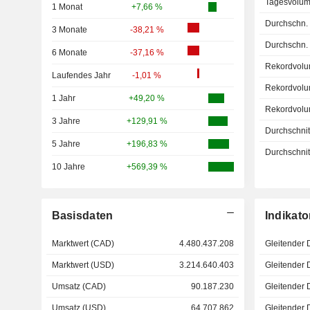
Tagesvolum
1 Monat
+7,66 %
Durchschn.
3 Monate
-38,21 %
Durchschn.
6 Monate
-37,16 %
Rekordvolu
Laufendes Jahr
-1,01 %
Rekordvolu
1 Jahr
+49,20 %
Rekordvolu
3 Jahre
+129,91 %
Durchschnitt
5 Jahre
+196,83 %
Durchschnitt
10 Jahre
+569,39 %
Basisdaten
Indikato
Marktwert (CAD)
4.480.437.208
Gleitender 
Marktwert (USD)
3.214.640.403
Gleitender 
Umsatz (CAD)
90.187.230
Gleitender 
Umsatz (USD)
64.707.862
Gleitender 