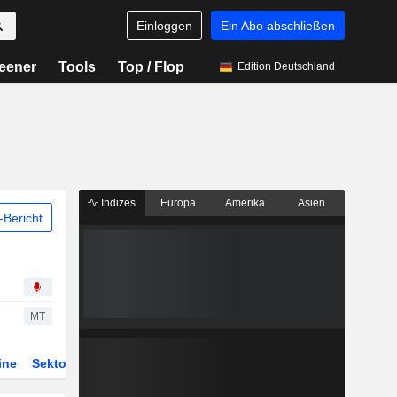
Einloggen
Ein Abo abschließen
eener
Tools
Top / Flop
Edition Deutschland
Indizes
Europa
Amerika
Asien
Bericht
MT
ine
Sektor
Derivate
ETFs