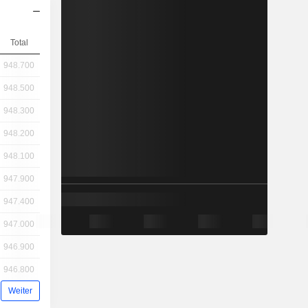
Total
948.700
948.500
948.300
948.200
948.100
947.900
947.400
947.000
946.900
946.800
Weiter