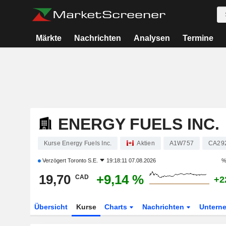
Märkte
Nachrichten
Analysen
Termine
ENERGY FUELS INC.
Kurse Energy Fuels Inc.
Aktien
A1W757
CA29
Verzögert
Toronto S.E.
19:18:11 07.08.2026
%
19,70
+9,14 %
CAD
+2
Übersicht
Kurse
Charts
Nachrichten
Untern