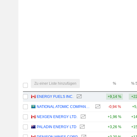
Zu einer Liste hinzufügen
%
% 
ENERGY FUELS INC.
+9,14 %
+22
NATIONAL ATOMIC COMPANY KAZATOMPROM
-0,94 %
+5
NEXGEN ENERGY LTD.
+1,96 %
+14
PALADIN ENERGY LTD
+3,26 %
+15