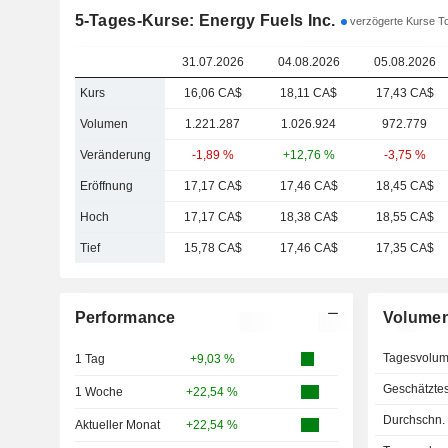
5-Tages-Kurse: Energy Fuels Inc.
verzögerte Kurse To
31.07.2026
04.08.2026
05.08.2026
Kurs
16,06 CA$
18,11 CA$
17,43 CA$
Volumen
1.221.287
1.026.924
972.779
Veränderung
-1,89 %
+12,76 %
-3,75 %
Eröffnung
17,17 CA$
17,46 CA$
18,45 CA$
Hoch
17,17 CA$
18,38 CA$
18,55 CA$
Tief
15,78 CA$
17,46 CA$
17,35 CA$
Performance
Volume
Tagesvolu
1 Tag
+9,03 %
Geschätzte
1 Woche
+22,54 %
Durchschn.
Aktueller Monat
+22,54 %