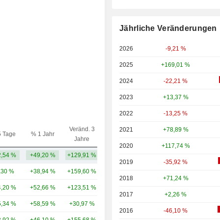
Jährliche Veränderungen
2026
-9,21 %
2025
+169,01 %
2024
-22,21 %
2023
+13,37 %
2022
-13,25 %
Veränd. 3
2021
+78,89 %
5 Tage
% 1 Jahr
Kap.($)
Jahre
2020
+117,74 %
,54 %
+49,20 %
+129,91 %
3,21 Mrd.
2019
-35,92 %
,30 %
+38,94 %
+159,60 %
17,93 Mrd.
2018
+71,24 %
,20 %
+52,66 %
+123,51 %
6,84 Mrd.
2017
+2,26 %
,34 %
+58,59 %
+30,97 %
3,11 Mrd.
2016
-46,10 %