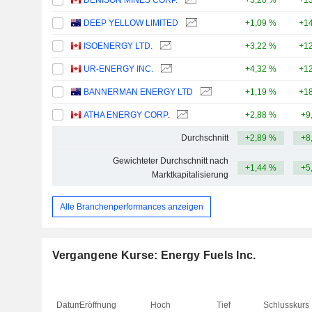
DENISON MINES CORP.
+3,20 %
+13
DEEP YELLOW LIMITED
+1,09 %
+14
ISOENERGY LTD.
+3,22 %
+12
UR-ENERGY INC.
+4,32 %
+12
BANNERMAN ENERGY LTD
+1,19 %
+18
ATHA ENERGY CORP.
+2,88 %
+9
Durchschnitt
+2,89 %
+8
Gewichteter Durchschnitt nach
+1,44 %
+5
Marktkapitalisierung
Alle Branchenperformances anzeigen
Vergangene Kurse: Energy Fuels Inc.
Datum
Eröffnung
Hoch
Tief
Schlusskurs