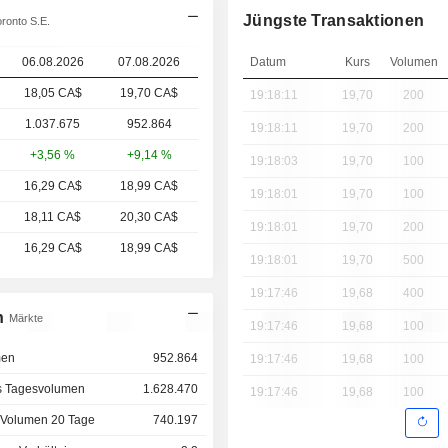
Jüngste Transaktionen
ronto S.E.
06.08.2026
07.08.2026
Datum
Kurs
Volumen
18,05 CA$
19,70
CA$
19:18:11
19,70
200
1.037.675
952.864
19:18:11
19,70
200
+3,56 %
+9,14 %
19:18:03
19,70
100
16,29 CA$
18,99 CA$
19:18:01
19,70
100
18,11 CA$
20,30 CA$
19:18:01
19,70
200
16,29 CA$
18,99 CA$
19:18:01
19,70
500
19:17:46
19,68
400
n
Märkte
19:17:46
19,68
100
men
952.864
19:17:46
19,68
100
s Tagesvolumen
1.628.470
19:17:46
19,68
100
 Volumen 20 Tage
740.197