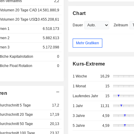
en-Verhältnis
2,2
 Volumen 20 Tage CAD
14.581.880,9
Chart
 Volumen 20 Tage USD
10.455.208,61
Dauer
Zeitraum
men 1
6.518.173
men 2
5.882.613
Mehr Grafiken
men 3
5.172.098
liche Kapitalrotation
0
Kurs-Extreme
liche Float Rotation
0
1 Woche
16,29
1 Monat
15
ren
Laufendes Jahr
15
Durchschnitt 5 Tage
17,2
1 Jahr
11,31
Durchschnitt 20 Tage
17,19
3 Jahre
4,59
Durchschnitt 50 Tage
20,13
5 Jahre
4,59
Durchschnitt 100 Tage
23,37