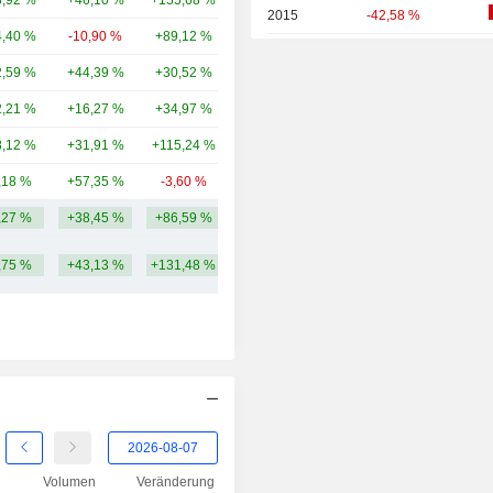
,92 %
+46,10 %
+155,68 %
2,81 Mrd.
2015
-42,58 %
,40 %
-10,90 %
+89,12 %
944 Mio.
2014
+17,24 %
,59 %
+44,39 %
+30,52 %
664 Mio.
2013
-30,40 %
,21 %
+16,27 %
+34,97 %
524 Mio.
2012
-37,50 %
,12 %
+31,91 %
+115,24 %
490 Mio.
2011
-68,54 %
,18 %
+57,35 %
-3,60 %
260 Mio.
2010
+256,00 %
,27 %
+38,45 %
+86,59 %
3,68 Mrd.
2009
+11,11 %
,75 %
+43,13 %
+131,48 %
2008
-84,04 %
2007
-66,67 %
2006
+5.540,00 %
2005
-67,39 %
2004
-54,90 %
2003
+466,67 %
Volumen
Veränderung
2002
0,00 %