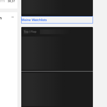
38,37
n
Meine Watchlists
Top / Flop