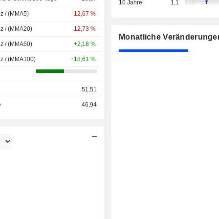
10 Jahre
1,1
nz / (MMA5)
-12,67 %
nz / (MMA20)
-12,73 %
Monatliche Veränderunge
nz / (MMA50)
+2,18 %
nz / (MMA100)
+18,61 %
51,51
e
46,94