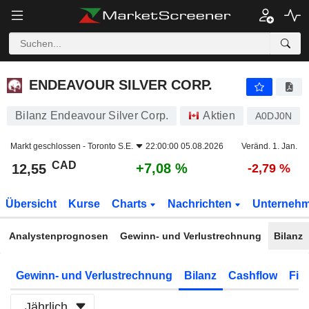
ENDEAVOUR SILVER CORP.
12,55
$
+7,08 %
ENDEAVOUR SILVER CORP.
Bilanz Endeavour Silver Corp.
Aktien
A0DJ0N
Markt geschlossen -
Toronto S.E.
22:00:00 05.08.2026
Veränd. 1. Jan.
CAD
+7,08 %
12,55
-2,79 %
Übersicht
Kurse
Charts
Nachrichten
Unterneh
Analystenprognosen
Gewinn- und Verlustrechnung
Bilanz
Gewinn- und Verlustrechnung
Bilanz
Cashflow
Fin
Jährlich