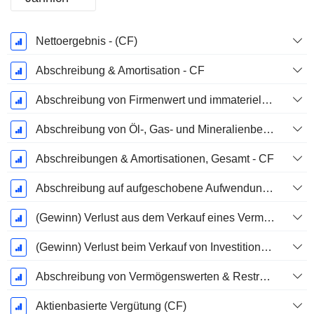
Ende d.
Nettoergebnis - (CF)
Geschäftsjahres:
Dezember
Abschreibung & Amortisation - CF
Abschreibung von Firmenwert und immateriellen Vermögenswerten - (CF) - (Modellspezifisch)
Abschreibung von Öl-, Gas- und Mineralienbesitztümern - (CF)
Abschreibungen & Amortisationen, Gesamt - CF
Abschreibung auf aufgeschobene Aufwendungen, Gesamt - (CF)
(Gewinn) Verlust aus dem Verkauf eines Vermögenswerts
(Gewinn) Verlust beim Verkauf von Investitionen - (CF)
Abschreibung von Vermögenswerten & Restrukturierungskosten
Aktienbasierte Vergütung (CF)