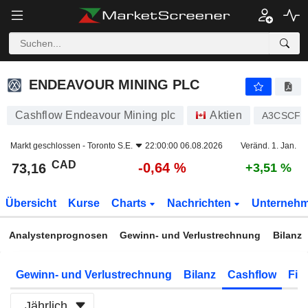
ENDEAVOUR MINING PLC
73,16
$
-0,64 %
ENDEAVOUR MINING PLC
Cashflow Endeavour Mining plc
Aktien
A3CSCF
Markt geschlossen -
Toronto S.E.
22:00:00 06.08.2026
Veränd. 1. Jan.
CAD
-0,64 %
73,16
+3,51 %
Übersicht
Kurse
Charts
Nachrichten
Unterneh
Analystenprognosen
Gewinn- und Verlustrechnung
Bilanz
Gewinn- und Verlustrechnung
Bilanz
Cashflow
Fin
Jährlich