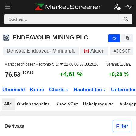
ENDEAVOUR MINING PLC
76,53
$
+4,61 %
ENDEAVOUR MINING PLC
Derivate Endeavour Mining plc
Aktien
A3CSCF
Markt geschlossen -
Toronto S.E.
22:00:00 07.08.2026
Veränd. 1. Jan.
CAD
+4,61 %
76,53
+8,28 %
Übersicht
Kurse
Charts
Nachrichten
Unterneh
Alle
Optionsscheine
Knock-Out
Hebelprodukte
Anlagep
Filter
Derivate