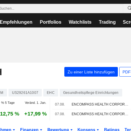
Empfehlungen
Portfolios
Watchlists
Trading
Scr
H
Zu einer Liste hinzufügen
PDF-
HM
US29261A1007
EHC
Gesundheitspflege Einrichtungen
% 5 Tage
Veränd. 1. Jan.
07.08.
ENCOMPASS HEALTH CORPORATION : UBS bekräftigt seine Kaufempfehlung
12,75 %
+17,99 %
07.08.
ENCOMPASS HEALTH CORPORATION : Deutsche Bank Securities bekräftigt seine Kaufempfehlung
ehmen
Finanzen
Bewertung
Konsens
Ratings
Te