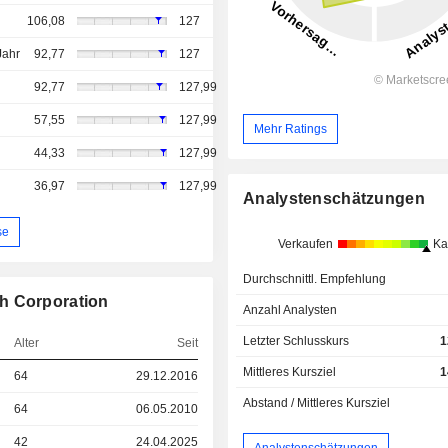
106,08
127
Jahr
92,77
127
92,77
127,99
57,55
127,99
Mehr Ratings
44,33
127,99
36,97
127,99
Analystenschätzungen
se
Verkaufen
Ka
Durchschnittl. Empfehlung
h Corporation
Anzahl Analysten
Letzter Schlusskurs
1
Alter
Seit
Mittleres Kursziel
1
64
29.12.2016
Abstand / Mittleres Kursziel
64
06.05.2010
42
24.04.2025
Analystenschätzungen