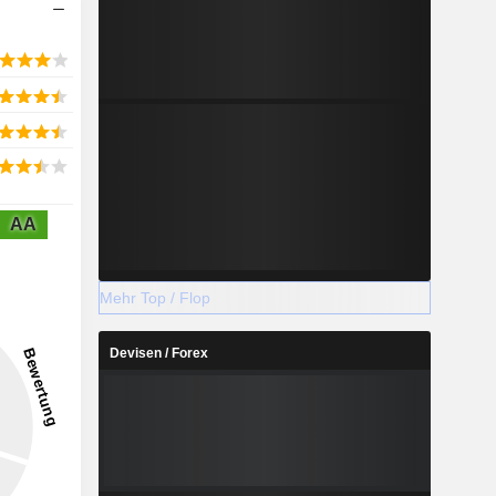
AA
Mehr Top / Flop
Devisen / Forex