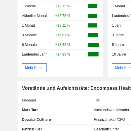
1 Woche
+12,75 %
1 Monat
Aktueller Monat
+12,75 %
Laufendes 
1 Monat
+13,11 %
1 Jahr
3 Monate
+16,87 %
3 Jahre
6 Monate
+18,83 %
5 Jahre
Laufendes Jahr
+17,99 %
10 Jahre
Mehr Kurse
Mehr Kur
Vorstände und Aufsichtsräte: Encompass Healt
Manager
Titel
Mark Tarr
Vorstandsvorsitzender
Douglas Coltharp
Finanzdirektor/CFO
Patrick Tuer
Geschäftsführer