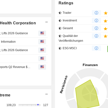
Ratings
Trader
Investment
Health Corporation
Gesamt
 Lifts 2026 Guidance
Qualität der
Veröffentlichungen
 Information
ESG MSCI
 Lifts 2026 Guidance
Earnings Flash (EHC) Encompass Health Corporation Reports Q2 Revenue $1.60B, vs. FactSet Est of $1.57B
treme
109,23
127