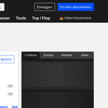
Einloggen
Ein Abo abschließen
eener
Tools
Top / Flop
Edition Deutschland
Indizes
Europa
Amerika
Asien
Bericht
ZM
ZM
rmine
Sektor
Derivate
ETFs