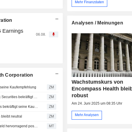
Mehr Finanzdaten
ration
Analysen / Meinungen
 Earnings
06.08.
h Corporation
Wachstumskurs von
eine Kaufempfehlung
ZM
Encompass Health bleib
robust
ENCOMPASS HEALTH CORPORATION : Deutsche Bank Securities bekräftigt seine Kaufempfehlung
ZM
Am 24. Juni 2025 um 08:35 Uhr
ENCOMPASS HEALTH CORPORATION : Truist Securities bekräftigt seine Kaufempfehlung
ZM
Mehr Analysen
eibt neutral
ZM
Encompass Health laut Truist in robustem Nachfrageumfeld hervorragend positioniert
MT