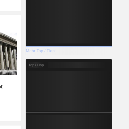
Mehr Top / Flop
Top / Flop
t