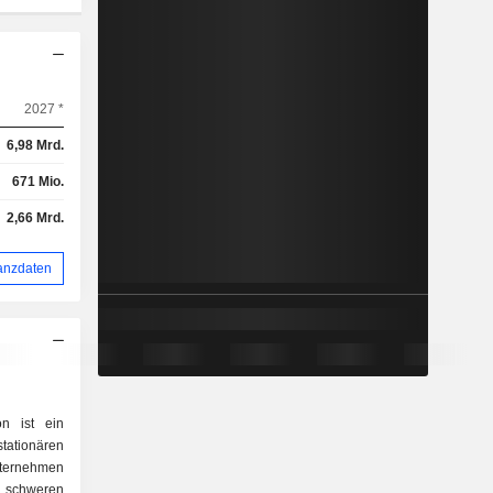
2027 *
6,98 Mrd.
671 Mio.
2,66 Mrd.
anzdaten
n ist ein
onären
nternehmen
r schweren