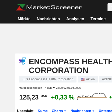
Märkte
Nachrichten
Analysen
Termine
ENCOMPASS HEALT
CORPORATION
Kurs Encompass Health Corporation
Aktien
A2H9
Markt geschlossen -
NYSE
22:00:02 07.08.2026
125,23
+0,33 %
USD
+
Übersicht
Kurse
Charts
Nachrichten
Untern