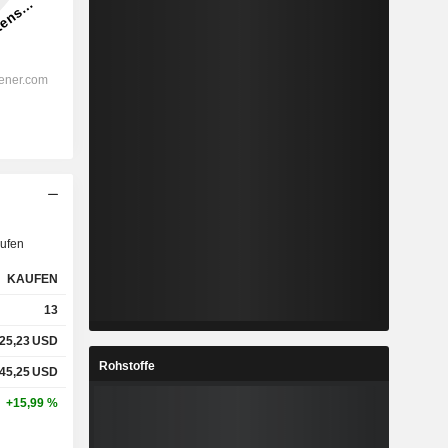
ufen
KAUFEN
13
25,23
USD
Rohstoffe
45,25
USD
+15,99 %