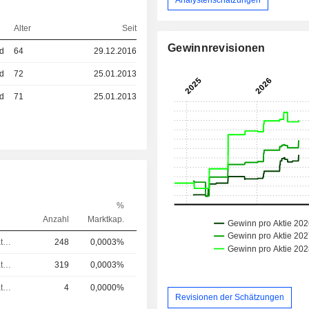
Alter
Seit
Gewinnrevisionen
ed
64
29.12.2016
ed
72
25.01.2013
ed
71
25.01.2013
%
Anzahl
Marktkap.
Verwaltungsratsmitglied
248
0,0003%
Verwaltungsratsmitglied
319
0,0003%
Verwaltungsratsmitglied
4
0,0000%
Revisionen der Schätzungen