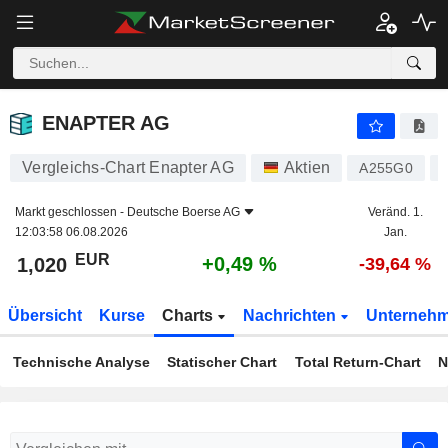
ENAPTER AG
1,020
€
+0,49 %
ENAPTER AG
Vergleichs-Chart Enapter AG
Aktien
A255G0
Markt geschlossen -
Deutsche Boerse AG
Veränd. 1.
12:03:58 06.08.2026
Jan.
EUR
+0,49 %
1,020
-39,64 %
Übersicht
Kurse
Charts
Nachrichten
Unterneh
Technische Analyse
Statischer Chart
Total Return-Chart
N