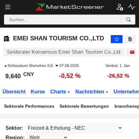
EMEI SHAN TOURISM CO.,LTD
9,640
¥
-0,52 %
EMEI SHAN TOURISM CO.,LTD
Sektoraler Konsensus Emei Shan Tourism Co.,Ltd
A
Schlusskurs
Shenzhen S.E.
07.08.2026
Veränd. 1. Jan.
CNY
-0,52 %
9,640
-26,52 %
Übersicht
Kurse
Charts
Nachrichten
Unterneh
Sektorale Performances
Sektorale Bewertungen
branchensp
Sektor:
Region: