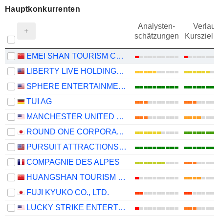
Hauptkonkurrenten
Analysten-
Verlauf
schätzungen
Kursziel 
EMEI SHAN TOURISM CO.,LTD
LIBERTY LIVE HOLDINGS, INC.
SPHERE ENTERTAINMENT CO.
TUI AG
MANCHESTER UNITED PLC
ROUND ONE CORPORATION
PURSUIT ATTRACTIONS AND HOSPITALITY, INC.
COMPAGNIE DES ALPES
HUANGSHAN TOURISM DEVELOPMENT CO.,LTD.
FUJI KYUKO CO., LTD.
LUCKY STRIKE ENTERTAINMENT CORPORATION