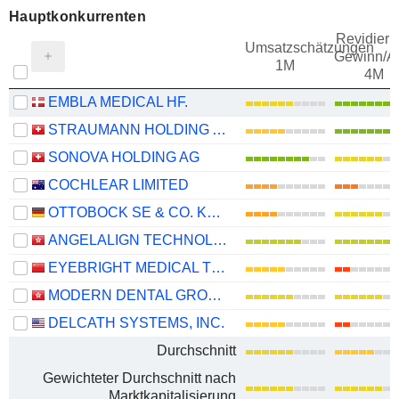
Hauptkonkurrenten
Revidieru
Umsatzschätzungen
Gewinn/Ak
1M
4M
EMBLA MEDICAL HF.
STRAUMANN HOLDING AG
SONOVA HOLDING AG
COCHLEAR LIMITED
OTTOBOCK SE & CO. KGAA
ANGELALIGN TECHNOLOGY INC.
EYEBRIGHT MEDICAL TECHNOLOGY (BEIJING) CO., LTD.
MODERN DENTAL GROUP LIMITED
DELCATH SYSTEMS, INC.
Durchschnitt
Gewichteter Durchschnitt nach
Marktkapitalisierung