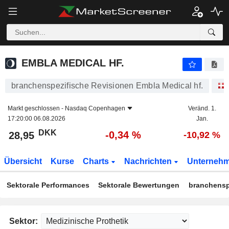
EMBLA MEDICAL HF.
28,95
kr
-0,34 %
EMBLA MEDICAL HF.
branchenspezifische Revisionen Embla Medical hf.
Markt geschlossen -
Nasdaq Copenhagen
Veränd. 1.
17:20:00 06.08.2026
Jan.
DKK
-0,34 %
28,95
-10,92 %
Übersicht
Kurse
Charts
Nachrichten
Unterneh
Sektorale Performances
Sektorale Bewertungen
branchensp
Sektor: