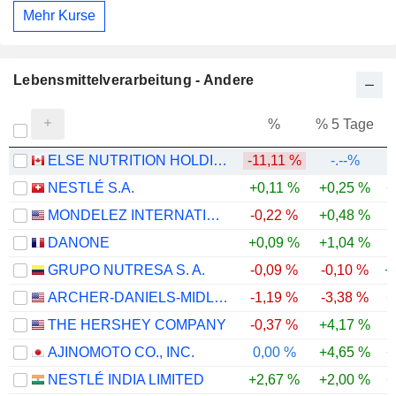
Mehr Kurse
Lebensmittelverarbeitung - Andere
%
% 5 Tage
%
ELSE NUTRITION HOLDINGS INC.
-11,11 %
-.--%
NESTLÉ S.A.
+0,11 %
+0,25 %
+
MONDELEZ INTERNATIONAL, INC.
-0,22 %
+0,48 %
DANONE
+0,09 %
+1,04 %
GRUPO NUTRESA S. A.
-0,09 %
-0,10 %
+
ARCHER-DANIELS-MIDLAND COMPANY
-1,19 %
-3,38 %
+
THE HERSHEY COMPANY
-0,37 %
+4,17 %
AJINOMOTO CO., INC.
0,00 %
+4,65 %
+
NESTLÉ INDIA LIMITED
+2,67 %
+2,00 %
+