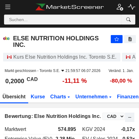
ELSE NUTRITION HOLDINGS INC.
0,2000
$
-11,11 %
ELSE NUTRITION HOLDINGS
INC.
Kurs Else Nutrition Holdings Inc. Toronto S.E.
Ak
Markt geschlossen -
Toronto S.E.
21:59:57 06.07.2026
Veränd. 1. Jan.
CAD
-11,11 %
0,2000
-80,00 %
Übersicht
Kurse
Charts
Unternehmen
Finanze
Bewertung: Else Nutrition Holdings Inc.
Marktwert
574.895
KGV 2024
-0,17x
Enterprise Value (EV)
2,28 Mio.
EV / Sales 2024
0,53x