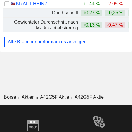
KRAFT HEINZ
+1,44 %
-2,05 %
Durchschnitt
+0,27 %
+0,25 %
+
Gewichteter Durchschnitt nach
+0,13 %
-0,47 %
+
Marktkapitalisierung
Alle Branchenperformances anzeigen
Börse
Aktien
A42G5F Aktie
A42G5F Aktie