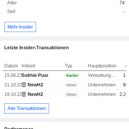
74
-
Mehr Insider
Letzte Insider-Transaktionen
Datum
Initiiert
Typ
Hauptposition
A
15.08.23
Sokhie Puar
Verwaltungsratsmitglied
14
Kaufen
21.10.22
NewH2
Unternehmen
88
Option
19.10.22
NewH2
Unternehmen
2.22
Option
Alle Transaktionen