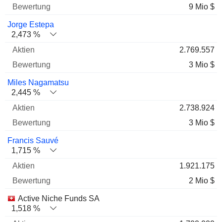
9 Mio $
Jorge Estepa
2,473 %
2.769.557
3 Mio $
Miles Nagamatsu
2,445 %
2.738.924
3 Mio $
Francis Sauvé
1,715 %
1.921.175
2 Mio $
Active Niche Funds SA
1,518 %