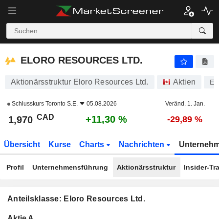
ELORO RESOURCES LTD.
1,970
$
+11,30 %
ELORO RESOURCES LTD.
Aktionärsstruktur Eloro Resources Ltd.
Aktien
E
Schlusskurs
Toronto S.E.
05.08.2026
Veränd. 1. Jan.
CAD
+11,30 %
1,970
-29,89 %
Übersicht
Kurse
Charts
Nachrichten
Unterneh
Profil
Unternehmensführung
Aktionärsstruktur
Insider-Tr
Anteilsklasse: Eloro Resources Ltd.
Konzerneigene
Total
Aktie A