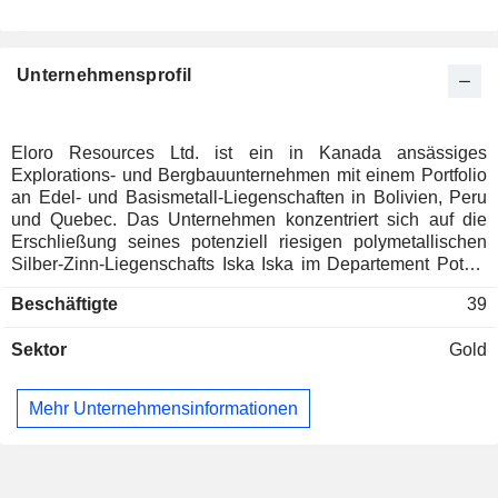
Unternehmensprofil
Eloro Resources Ltd. ist ein in Kanada ansässiges
Explorations- und Bergbauunternehmen mit einem Portfolio
an Edel- und Basismetall-Liegenschaften in Bolivien, Peru
und Quebec. Das Unternehmen konzentriert sich auf die
Erschließung seines potenziell riesigen polymetallischen
Silber-Zinn-Liegenschafts Iska Iska im Departement Potosí
im Süden Boliviens. Die Konzession Iska Iska Porvenir ist
Beschäftigte
39
eine über Straßen zugängliche, abgabenfreie Liegenschaft
mit einer Fläche von 900 Hektar, die sich 48 Kilometer
Sektor
Gold
nördlich der Stadt Tupiza in der Provinz Sud Chichas im
Departement Potosí befindet. Das Unternehmen hält zudem
eine Beteiligung von 82 % am Gold-Silber-Projekt La
Mehr Unternehmensinformationen
Victoria, das sich im nordzentralen Mineralgürtel Perus,
etwa 50 km südlich der Goldminen Lagunas Norte und La
Arena befindet. La Victoria besteht aus acht
Bergbaukonzessionen und acht Bergbauklaims, die sich