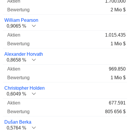
1.700.000
2 Mio $
William Pearson
0,9065 %
1.015.435
1 Mio $
Alexander Horvath
0,8658 %
969.850
1 Mio $
Christopher Holden
0,6049 %
677.591
805 656 $
Dušan Berka
0,5764 %