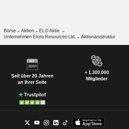
über mehr als 89 Quadratkilometer erstrecken. La Victoria
verfügt über eine Infrastruktur mit Zugang zu Straßen,
Wasser und Strom und liegt auf einer Höhe zwischen 3.150
m und 4.400 m über dem Meeresspiegel.
Börse
Aktien
ELO Aktie
Unternehmen Eloro Resources Ltd.
Aktionärsstruktur
+ 1.300.000
Seit über 20 Jahren
Mitglieder
an Ihrer Seite