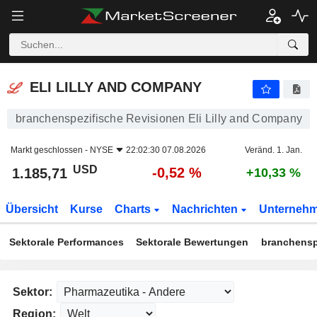
ELI LILLY AND COMPANY
1.185,71
$
-0,52 %
ELI LILLY AND COMPANY
branchenspezifische Revisionen Eli Lilly and Company
Markt geschlossen -
NYSE
22:02:30 07.08.2026
Veränd. 1. Jan.
USD
-0,52 %
1.185,71
+10,33 %
Übersicht
Kurse
Charts
Nachrichten
Unterneh
Sektorale Performances
Sektorale Bewertungen
branchensp
Sektor:
Region: