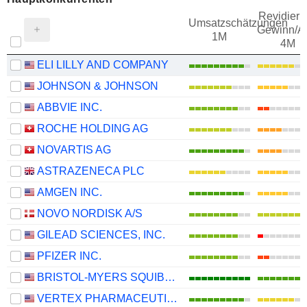
Revidieru
Umsatzschätzungen
Gewinn/Ak
1M
4M
ELI LILLY AND COMPANY
JOHNSON & JOHNSON
ABBVIE INC.
ROCHE HOLDING AG
NOVARTIS AG
ASTRAZENECA PLC
AMGEN INC.
NOVO NORDISK A/S
GILEAD SCIENCES, INC.
PFIZER INC.
BRISTOL-MYERS SQUIBB COMPANY
VERTEX PHARMACEUTICALS INCORPORATED