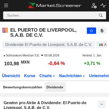
EL PUERTO DE LIVERPOOL, S.A.B. DE C.V.
103,98
$
-0,64 %
EL PUERTO DE LIVERPOOL,
S.A.B. DE C.V.
Dividende El Puerto de Liverpool, S.A.B. de C.V.
Ak
Schlusskurs
Mexican S.E.
05.08.2026
Veränd. 1. Jan.
MXN
-0,64 %
103,98
+3,71 %
Übersicht
Kurse
Charts
Nachrichten
Unterneh
Bewertungskennzahlen
Dividende
Gewinn pro Aktie & Dividende: El Puerto de
Liverpool, S.A.B. de C.V.