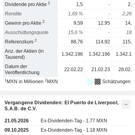
2
Dividende pro Aktie
1,5
-
2,6
Rendite
1,69 %
-
2,26 
2
Gewinn pro Aktie
9,59
12,95
14,5
Ausschüttungsquote
15,6 %
-
18 
2
Referenzkurs
88,76
114,92
115,5
Anz. der Aktien (in
1.342.196
1.342.196
1.342.19
Tausend)
Datum der
22.02.22
21.02.23
28.02.2
Veröffentlichung
1
2
MXN in Millionen
MXN
Schätzungen
Vergangene Dividenden: El Puerto de Liverpool,
S.A.B. de C.V.
21.05.2026
Ex-Dividenden-Tag - 1.77 MXN
09.10.2025
Ex-Dividenden-Tag - 1.18 MXN