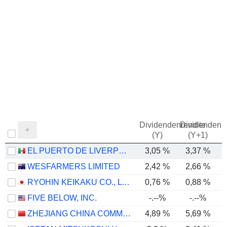
Dividendenrendite
Dividendenre
(Y)
(Y+1)
EL PUERTO DE LIVERPOOL, S.A.B. DE C.V.
3,05 %
3,37 %
WESFARMERS LIMITED
2,42 %
2,66 %
RYOHIN KEIKAKU CO., LTD.
0,76 %
0,88 %
FIVE BELOW, INC.
-.--%
-.--%
ZHEJIANG CHINA COMMODITIES CITY GROUP CO., LTD.
4,89 %
5,69 %