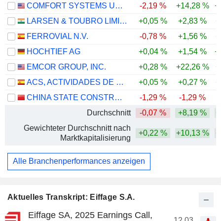
COMFORT SYSTEMS USA, INC.
-2,19 %
+14,28 %
+
LARSEN & TOUBRO LIMITED
+0,05 %
+2,83 %
+
FERROVIAL N.V.
-0,78 %
+1,56 %
+
HOCHTIEF AG
+0,04 %
+1,54 %
+
EMCOR GROUP, INC.
+0,28 %
+22,26 %
+
ACS, ACTIVIDADES DE CONSTRUCCIÓN Y SERVICIOS, S.A.
+0,05 %
+0,27 %
+
CHINA STATE CONSTRUCTION ENGINEERING CORPORATION LIMITED
-1,29 %
-1,29 %
-
Durchschnitt
-0,07 %
+8,19 %
+
Gewichteter Durchschnitt nach
+0,22 %
+10,13 %
+
Marktkapitalisierung
Alle Branchenperformances anzeigen
Aktuelles Transkript: Eiffage S.A.
Eiffage SA, 2025 Earnings Call,
12.03.