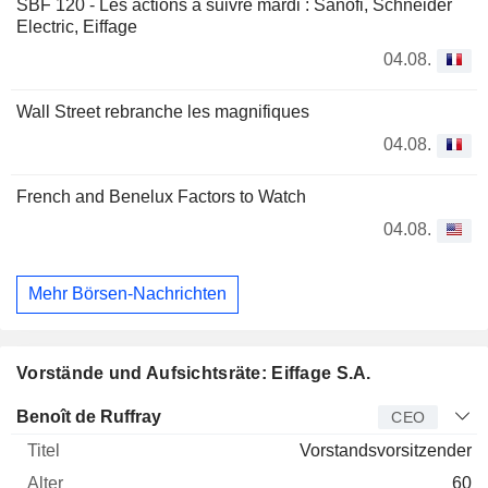
SBF 120 - Les actions à suivre mardi : Sanofi, Schneider
Electric, Eiffage
04.08.
Wall Street rebranche les magnifiques
04.08.
French and Benelux Factors to Watch
04.08.
Mehr Börsen-Nachrichten
Vorstände und Aufsichtsräte: Eiffage S.A.
Manager
Titel
Alter
Seit
Benoît de Ruffray
CEO
Vorstandsvorsitzender
60