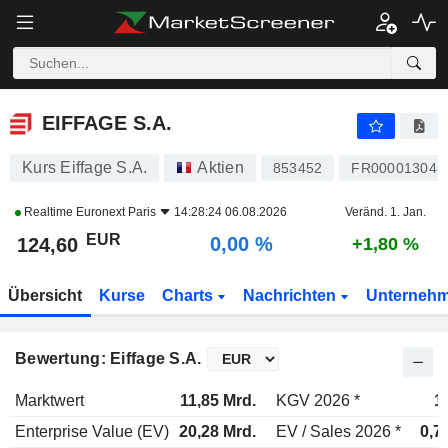
EIFFAGE S.A.
124,60
€
0,00 %
EIFFAGE S.A.
Kurs Eiffage S.A.
Aktien
853452
FR000013045
Realtime
Euronext Paris
14:28:24 06.08.2026
Veränd. 1. Jan.
EUR
0,00 %
124,60
+1,80 %
Übersicht
Kurse
Charts
Nachrichten
Unterneh
Bewertung: Eiffage S.A.
Marktwert
11,85 Mrd.
KGV 2026 *
1
Enterprise Value (EV)
20,28 Mrd.
EV / Sales 2026 *
0,7