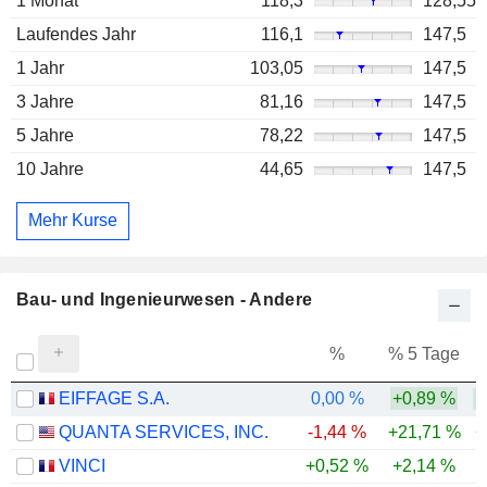
1 Monat
118,3
128,55
Laufendes Jahr
116,1
147,5
1 Jahr
103,05
147,5
3 Jahre
81,16
147,5
5 Jahre
78,22
147,5
10 Jahre
44,65
147,5
Mehr Kurse
Bau- und Ingenieurwesen - Andere
%
% 5 Tage
%
EIFFAGE S.A.
0,00 %
+0,89 %
QUANTA SERVICES, INC.
-1,44 %
+21,71 %
+
VINCI
+0,52 %
+2,14 %