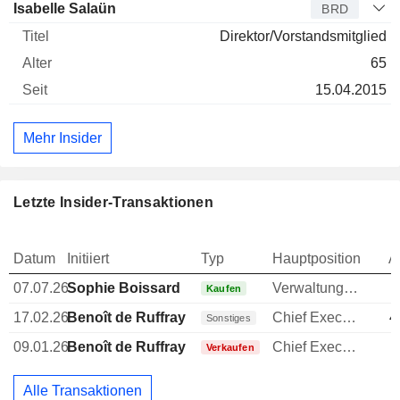
Isabelle Salaün
BRD
Direktor/Vorstandsmitglied
65
15.04.2015
Mehr Insider
Letzte Insider-Transaktionen
Datum
Initiiert
Typ
Hauptposition
A
07.07.26
Sophie Boissard
Verwaltungsratsmitglied
Kaufen
17.02.26
Benoît de Ruffray
Chief Executive Officer (CEO)
4
Sonstiges
09.01.26
Benoît de Ruffray
Chief Executive Officer (CEO)
Verkaufen
Alle Transaktionen