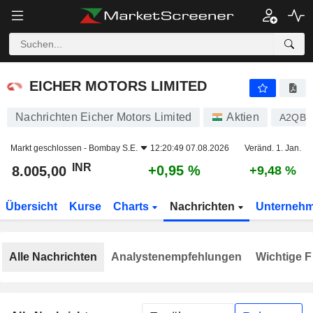
EICHER MOTORS LIMITED
8.005,00
₹
+0,95 %
EICHER MOTORS LIMITED
Nachrichten Eicher Motors Limited
Aktien
A2QBY
Markt geschlossen -
Bombay S.E.
12:20:49 07.08.2026
Veränd. 1. Jan.
INR
+0,95 %
8.005,00
+9,48 %
Übersicht
Kurse
Charts
Nachrichten
Unterneh
Alle Nachrichten
Analystenempfehlungen
Wichtige F