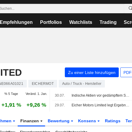
Empfehlungen
Portfolios
Watchlists
Trading
Scr
ITED
Zu einer Liste hinzufügen
PDF-
NE066A01021
EICHERMOT
Auto / Truck - Hersteller
% 5 Tage
Veränd. 1. Jan.
30.07.
Indische Aktien vor gedämpftem Start nach Fed-Zinsverwirrung
+1,91 %
+9,26 %
29.07.
Eicher Motors Limited legt Ergebniszahlen für das erste Quartal zum 30. Juni 2026 vor
ehmen
Finanzen
Bewertung
Konsens
Ratings
Te