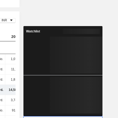
INR
Watchlist
2024
2025
2026
io.
1,07 Mrd.
2,19 Mrd.
2,34 Mrd.
rd.
11,7 Mrd.
27,29 Mrd.
45,52 Mrd.
rd.
1,81 Mrd.
8,05 Mrd.
12,92 Mrd.
rd.
14,58 Mrd.
37,53 Mrd.
60,78 Mrd.
rd.
3,74 Mrd.
5,5 Mrd.
3,54 Mrd.
io.
914 Mio.
2 Mrd.
365 Mio.