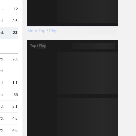
-
128 Mio.
-
-
rd.
3,58 Mrd.
3,42 Mrd.
4,48 Mrd.
Mehr Top / Flop
d.
231 Mrd.
272 Mrd.
322 Mrd.
Top / Flop
rd.
20,9 Mrd.
25,3 Mrd.
27,38 Mrd.
rd.
2 Mrd.
2,24 Mrd.
3,13 Mrd.
rd.
1,12 Mrd.
821 Mio.
1,17 Mrd.
io.
359 Mio.
678 Mio.
658 Mio.
rd.
2,12 Mrd.
2,39 Mrd.
3,06 Mrd.
rd.
4,82 Mrd.
6,08 Mrd.
8,11 Mrd.
rd.
4,66 Mrd.
5,16 Mrd.
6,73 Mrd.