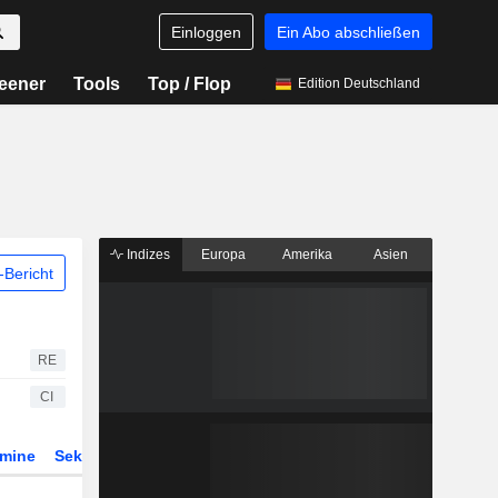
Einloggen
Ein Abo abschließen
eener
Tools
Top / Flop
Edition Deutschland
Indizes
Europa
Amerika
Asien
Bericht
RE
CI
rmine
Sektor
Derivate
ETFs