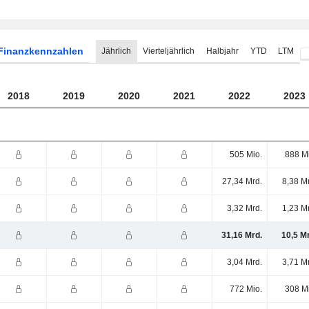
Finanzkennzahlen
Jährlich
Vierteljährlich
Halbjahr
YTD
LTM
2018
2019
2020
2021
2022
2023
505 Mio.
888 M
27,34 Mrd.
8,38 M
3,32 Mrd.
1,23 M
31,16 Mrd.
10,5 M
3,04 Mrd.
3,71 M
772 Mio.
308 M