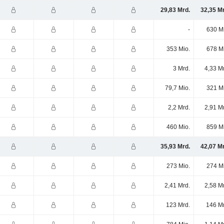
29,83 Mrd.
32,35 M
-
630 M
353 Mio.
678 M
3 Mrd.
4,33 M
79,7 Mio.
321 M
2,2 Mrd.
2,91 M
460 Mio.
859 M
35,93 Mrd.
42,07 M
273 Mio.
274 M
2,41 Mrd.
2,58 M
123 Mrd.
146 Mr