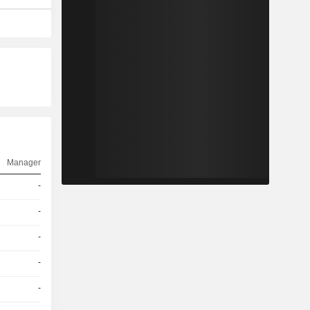
Manager
-
-
-
-
-