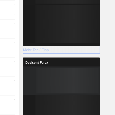
-
-
-
-
-
Mehr Top / Flop
-
-
Devisen / Forex
-
-
-
-
-