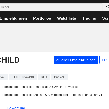
Empfehlungen
Portfolios
Watchlists
Trading
Scr
HILD
Zu einer Liste hinzufügen
PDF-
347
CH0001347498
RLD
Banken
Edmond de Rothschild Real Estate SICAV sind gewachsen
Edmond de Rothschild (Suisse) S.A. veröffentlicht Ergebnisse für das am 31. Dezember 2025 endende Geschäftsjahr
n
Bewertung