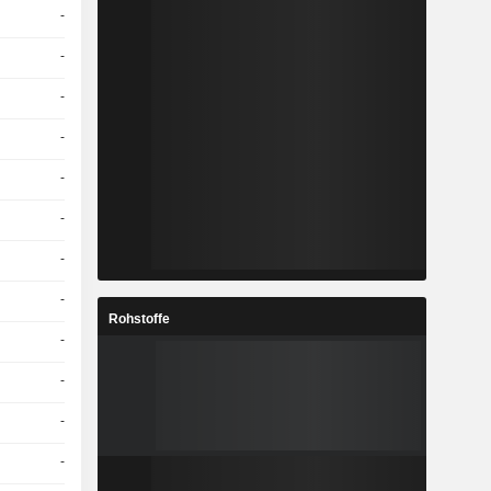
-
-
-
-
-
-
-
-
Rohstoffe
-
-
-
-