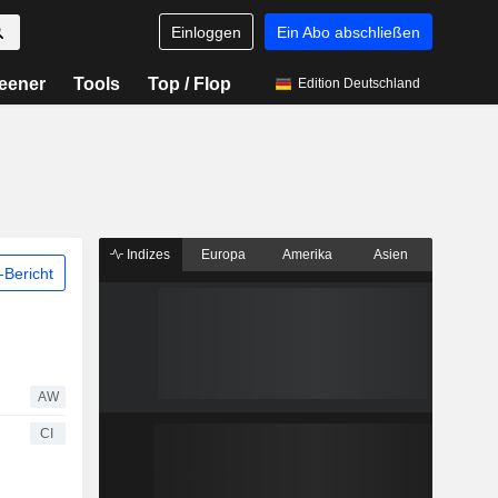
Einloggen
Ein Abo abschließen
eener
Tools
Top / Flop
Edition Deutschland
Indizes
Europa
Amerika
Asien
Bericht
AW
CI