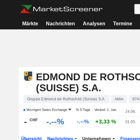
Märkte
Nachrichten
Analysen
Termine
EDMOND DE ROTHSC
(SUISSE) S.A.
Gruppe Edmond de Rothschild (Suisse) S.A.
Aktie
874
Verzögert
Swiss Exchange
% 5 Tage
Veränd. 1. Jan.
24.06.
-
-.--%
CHF
-.--%
+3,33 %
01.05.
Übersicht
Nachrichten
Unternehmen
Finanze