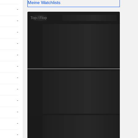
Meine Watchlists
-
Top / Flop
-
-
-
-
-
-
-
-
-
-
-