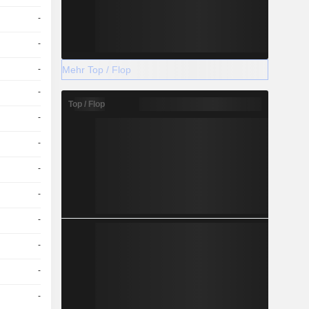
-
-
Mehr Top / Flop
-
-
Top / Flop
-
-
-
-
-
-
-
-