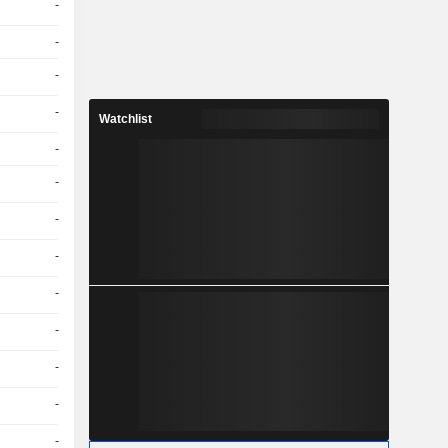
-
-
-
-
Watchlist
-
-
-
-
-
-
-
-
-