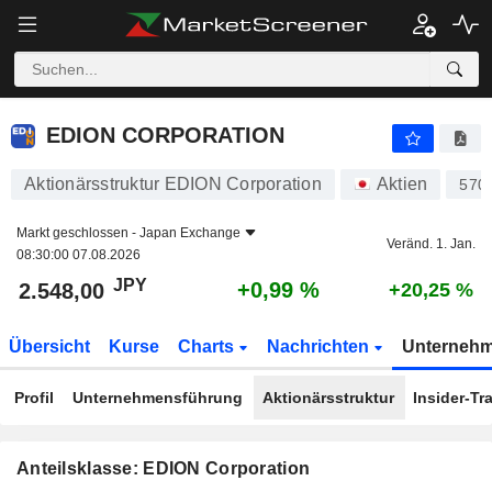
EDION CORPORATION
2.548,00
¥
+0,99 %
EDION CORPORATION
Aktionärsstruktur EDION Corporation
Aktien
570
Markt geschlossen -
Japan Exchange
Veränd. 1. Jan.
08:30:00 07.08.2026
JPY
+0,99 %
2.548,00
+20,25 %
Übersicht
Kurse
Charts
Nachrichten
Unterneh
Profil
Unternehmensführung
Aktionärsstruktur
Insider-Tr
Anteilsklasse: EDION Corporation