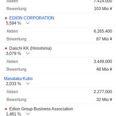
7.414.000
103 Mio ¥
EDION CORPORATION
5,594 %
6.265.400
87 Mio ¥
Daiichi KK (Hiroshima)
3,079 %
3.449.000
48 Mio ¥
Masataka Kubo
2,033 %
2.277.000
32 Mio ¥
Edion Group Business Association
1,481 %