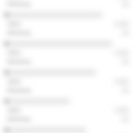
░░
░░░░░░░░░░░░░░░░░░░░░░░░░░░░
░ ░░░
░░
░░░░░░░░░░░░░░░░░░░░░░░░░░░░░░░
░ ░░░
░░
░░░░░░░░░░░░░░░░░░░░░░░░░░
░ ░░░
░░
░░░░░░░░░░░░░░░░░░
░ ░░░
░░
░░░░░░░░░░░░░░░░░░░░░░░