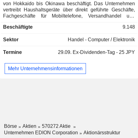
von Hokkaido bis Okinawa beschäftigt. Das Unternehmen
vertreibt Haushaltsgeräte über direkt geführte Geschäfte,
Fachgeschäfte für Mobiltelefone, Versandhandel und
Franchise-Geschäfte. Die anderen Geschäftsbereiche
Beschäftigte
9.148
umfassen den Betrieb von Software-Fachgeschäften, den
Betrieb und die Entwicklung von Informationssystemen, den
Sektor
Handel - Computer / Elektronik
Verkauf und den Bau von Solaranlagen, den Umbau von
Wohnungen, den An- und Verkauf von gebrauchten
Termine
29.09.
Ex-Dividenden-Tag - 25 JPY
Informations- und Kommunikationsgeräten, die Verarbeitung
und den Verkauf von Nutzmetallen, den Verkauf von
Bürobedarf, Waren des täglichen Bedarfs, den Verkauf von
Mehr Unternehmensinformationen
alkoholischen Getränken, das Management einer
professionellen Fußballmannschaft sowie den Betrieb von
Programmierkursen.
Börse
Aktien
570272 Aktie
Unternehmen EDION Corporation
Aktionärsstruktur