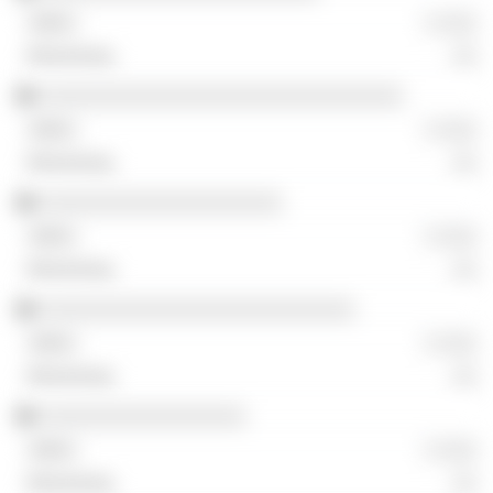
░ ░░░
░░
░░░░░░░░░░░░░░░░░░░░░░░░░░░░░░
░ ░░░
░░
░░░░░░░░░░░░░░░░░░░░
░ ░░░
░░
░░░░░░░░░░░░░░░░░░░░░░░░░░
░ ░░░
░░
░░░░░░░░░░░░░░░░░
░ ░░░
░░