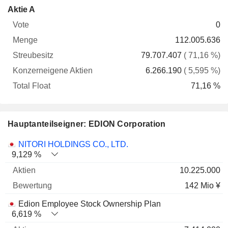
Konzerneigene
Total
Aktie A
Vote
Menge
Streubesitz
Aktien
Float
0
112.005.636
79.707.407
( 71,16 %)
6.266.190
( 5,595 %)
71,16 %
Hauptanteilseigner: EDION Corporation
Name
Aktien
%
Bewertung
NITORI HOLDINGS CO., LTD.
9,129 %
10.225.000
142 Mio ¥
Edion Employee Stock Ownership Plan
6,619 %