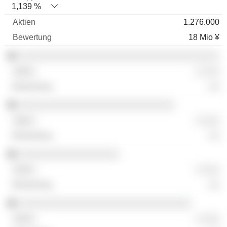
1,139 %
1.276.000
18 Mio ¥
░░░░░░░░░░░░░░░░░░░░░░░░░░░░░░░░░░░░
░ ░░░
░░
░░░░░░░░░░░░░░░░░░░░░░░░░░░░
░ ░░░
░░
░░░░░░░░░░░░░░░░░░
░ ░░░
░░
░░░░░░░░░░░░░░░░░░░░░░░░░░░░░░░
░ ░░░