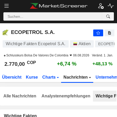
ECOPETROL S.A.
2.770,00
$
+6,74 %
ECOPETROL S.A.
Wichtige Fakten Ecopetrol S.A.
Aktien
ECOPETR
Schlusskurs
Bolsa De Valores De Colombia
06.08.2026
Veränd. 1. Jan.
COP
+6,74 %
2.770,00
+48,13 %
Übersicht
Kurse
Charts
Nachrichten
Unterneh
Alle Nachrichten
Analystenempfehlungen
Wichtige F
Wichtige Fakten