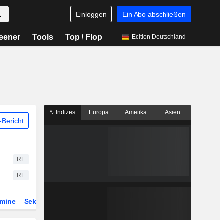
Einloggen
Ein Abo abschließen
eener
Tools
Top / Flop
Edition Deutschland
Indizes
Europa
Amerika
Asien
Bericht
RE
RE
rmine
Sektor
ETFs