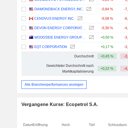
DIAMONDBACK ENERGY, INC.
-0,84 %
-7
CENOVUS ENERGY INC.
-0,58 %
-6
DEVON ENERGY CORPORATION
-0,30 %
-4
WOODSIDE ENERGY GROUP LTD
+0,50 %
-3
EQT CORPORATION
+0,17 %
-3
Durchschnitt
+0,45 %
-3
Gewichteter Durchschnitt nach
+0,22 %
-4
Marktkapitalisierung
Alle Branchenperformances anzeigen
Vergangene Kurse: Ecopetrol S.A.
Datum
Eröffnung
Hoch
Tief
Schlusskurs