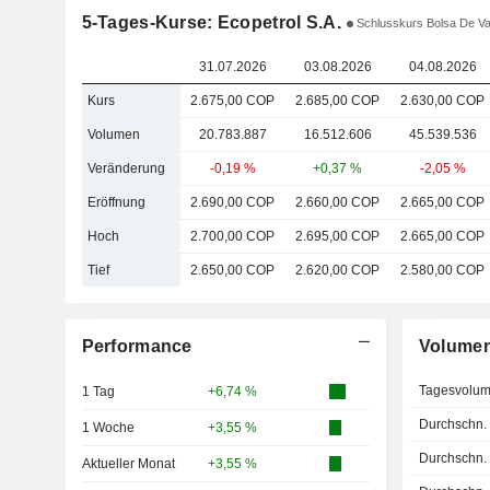
5-Tages-Kurse: Ecopetrol S.A.
Schlusskurs Bolsa De Va
31.07.2026
03.08.2026
04.08.2026
Kurs
2.675,00 COP
2.685,00 COP
2.630,00 COP
Volumen
20.783.887
16.512.606
45.539.536
Veränderung
-0,19 %
+0,37 %
-2,05 %
Eröffnung
2.690,00 COP
2.660,00 COP
2.665,00 COP
Hoch
2.700,00 COP
2.695,00 COP
2.665,00 COP
Tief
2.650,00 COP
2.620,00 COP
2.580,00 COP
Performance
Volume
Tagesvolu
1 Tag
+6,74 %
Durchschn.
1 Woche
+3,55 %
Durchschn.
Aktueller Monat
+3,55 %