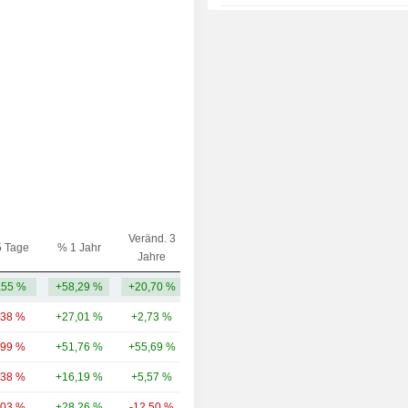
2014
-43,78 %
2013
-32,23 %
2012
+29,54 %
2011
+2,80 %
2010
+64,99 %
2009
+23,94 %
2008
-0,74 %
2007
-0,25 %
Veränd. 3
5 Tage
% 1 Jahr
Kap.($)
Jahre
,55 %
+58,29 %
+20,70 %
36,05 Mrd.
,38 %
+27,01 %
+2,73 %
141 Mrd.
,99 %
+51,76 %
+55,69 %
93,85 Mrd.
,38 %
+16,19 %
+5,57 %
70,68 Mrd.
,03 %
+28,26 %
-12,50 %
55,89 Mrd.