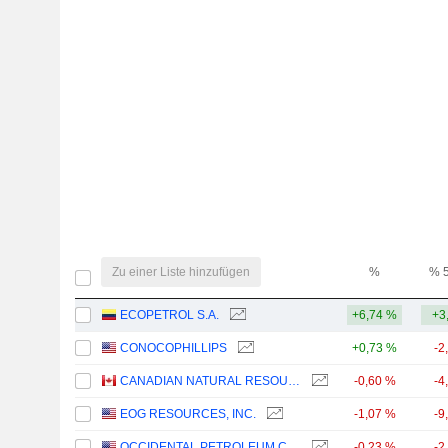
Zu einer Liste hinzufügen
%
% 
ECOPETROL S.A.
+6,74 %
+3
CONOCOPHILLIPS
+0,73 %
-2
CANADIAN NATURAL RESOURCES LIMITED
-0,60 %
-4
EOG RESOURCES, INC.
-1,07 %
-9
OCCIDENTAL PETROLEUM CORPORATION
-0,23 %
-2