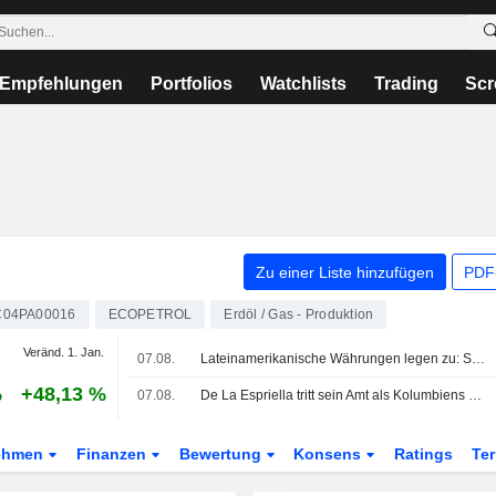
Empfehlungen
Portfolios
Watchlists
Trading
Scr
Zu einer Liste hinzufügen
PDF-
04PA00016
ECOPETROL
Erdöl / Gas - Produktion
Veränd. 1. Jan.
07.08.
Lateinamerikanische Währungen legen zu: Schwächerer US-Arbeitsmarkt belastet Dollar, Aktien uneinheitlich
%
+48,13 %
07.08.
De La Espriella tritt sein Amt als Kolumbiens Präsident mit Versprechen eines harten Durchgreifens bei der Sicherheit an
ehmen
Finanzen
Bewertung
Konsens
Ratings
Te