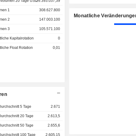
 Volumen 20 Tage USD
26.393.037,39
men 1
308.627.800
Monatliche Veränderunge
men 2
147.003.100
men 3
105.571.100
liche Kapitalrotation
0
liche Float Rotation
0,01
ren
Durchschnitt 5 Tage
2.671
Durchschnitt 20 Tage
2.613,5
Durchschnitt 50 Tage
2.655,6
Durchschnitt 100 Tage
2.605,15