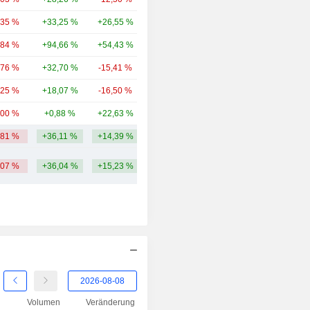
,35 %
+33,25 %
+26,55 %
52,66 Mrd.
,84 %
+94,66 %
+54,43 %
52,11 Mrd.
,76 %
+32,70 %
-15,41 %
49,42 Mrd.
,25 %
+18,07 %
-16,50 %
42,8 Mrd.
,00 %
+0,88 %
+22,63 %
32,33 Mrd.
,81 %
+36,11 %
+14,39 %
62,71 Mrd.
,07 %
+36,04 %
+15,23 %
Volumen
Veränderung