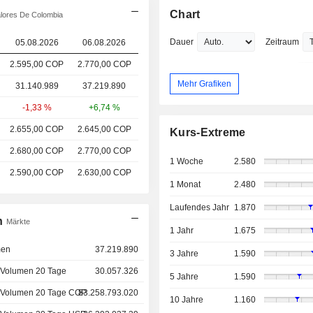
Chart
lores De Colombia
Dauer
Zeitraum
05.08.2026
06.08.2026
2.595,00 COP
2.770,00 COP
Mehr Grafiken
31.140.989
37.219.890
-1,33 %
+6,74 %
2.655,00 COP
2.645,00 COP
Kurs-Extreme
2.680,00 COP
2.770,00 COP
1 Woche
2.580
2.590,00 COP
2.630,00 COP
1 Monat
2.480
Laufendes Jahr
1.870
n
Märkte
1 Jahr
1.675
men
37.219.890
3 Jahre
1.590
 Volumen 20 Tage
30.057.326
5 Jahre
1.590
 Volumen 20 Tage COP
83.258.793.020
10 Jahre
1.160