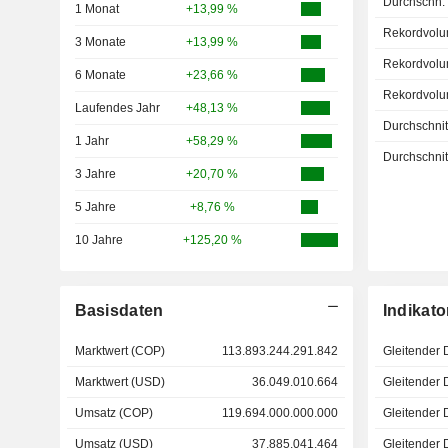
Durchschn.
1 Monat
+13,99 %
Rekordvolu
3 Monate
+13,99 %
Rekordvolu
6 Monate
+23,66 %
Rekordvolu
Laufendes Jahr
+48,13 %
Durchschnitt
1 Jahr
+58,29 %
Durchschnitt
3 Jahre
+20,70 %
5 Jahre
+8,76 %
10 Jahre
+125,20 %
Basisdaten
Indikato
Marktwert (COP)
113.893.244.291.842
Gleitender 
Marktwert (USD)
36.049.010.664
Gleitender 
Umsatz (COP)
119.694.000.000.000
Gleitender 
Umsatz (USD)
37.885.041.464
Gleitender 