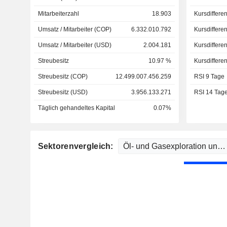
Mitarbeiterzahl
18.903
Kursdiffere
Umsatz / Mitarbeiter (COP)
6.332.010.792
Kursdiffere
Umsatz / Mitarbeiter (USD)
2.004.181
Kursdiffere
Streubesitz
10.97 %
Kursdiffere
Streubesitz (COP)
12.499.007.456.259
RSI 9 Tage
Streubesitz (USD)
3.956.133.271
RSI 14 Tag
Täglich gehandeltes Kapital
0.07%
Sektorenvergleich: