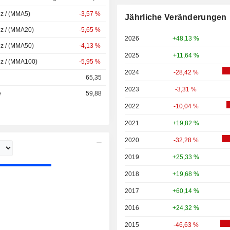
nz / (MMA5)
-3,57 %
Jährliche Veränderungen
nz / (MMA20)
-5,65 %
2026
+48,13 %
nz / (MMA50)
-4,13 %
2025
+11,64 %
nz / (MMA100)
-5,95 %
2024
-28,42 %
65,35
2023
-3,31 %
e
59,88
2022
-10,04 %
2021
+19,82 %
2020
-32,28 %
2019
+25,33 %
2018
+19,68 %
2017
+60,14 %
2016
+24,32 %
2015
-46,63 %