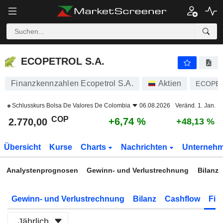
ECOPETROL S.A.
2.770,00
$
+6,74 %
ECOPETROL S.A.
Finanzkennzahlen Ecopetrol S.A.
Aktien
ECOPE
Schlusskurs
Bolsa De Valores De Colombia
06.08.2026
Veränd. 1. Jan.
COP
+6,74 %
2.770,00
+48,13 %
Übersicht
Kurse
Charts
Nachrichten
Unterneh
Analystenprognosen
Gewinn- und Verlustrechnung
Bilanz
Gewinn- und Verlustrechnung
Bilanz
Cashflow
Fin
Jährlich