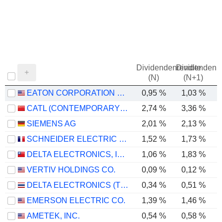
Dividendenrendite
Dividendenre
(N)
(N+1)
EATON CORPORATION PLC
0,95 %
1,03 %
CATL (CONTEMPORARY AMPEREX TECHNOLOGY)
2,74 %
3,36 %
SIEMENS AG
2,01 %
2,13 %
SCHNEIDER ELECTRIC SE
1,52 %
1,73 %
DELTA ELECTRONICS, INC.
1,06 %
1,83 %
VERTIV HOLDINGS CO.
0,09 %
0,12 %
DELTA ELECTRONICS (THAILAND)
0,34 %
0,51 %
EMERSON ELECTRIC CO.
1,39 %
1,46 %
AMETEK, INC.
0,54 %
0,58 %