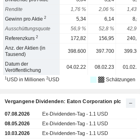
Rendite
1,76 %
2,06 %
1,43 
2
Gewinn pro Aktie
5,34
6,14
8,0
Ausschüttungsquote
56,9 %
52,8 %
42,9 
2
Referenzkurs
172,82
156,95
240,8
Anz. der Aktien (in
398.600
397.700
399.30
Tausend)
Datum der
04.02.22
08.02.23
01.02.2
Veröffentlichung
1
2
USD in Millionen
USD
Schätzungen
Vergangene Dividenden: Eaton Corporation plc
07.08.2026
Ex-Dividenden-Tag - 1.1 USD
08.05.2026
Ex-Dividenden-Tag - 1.1 USD
10.03.2026
Ex-Dividenden-Tag - 1.1 USD