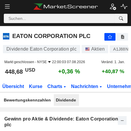
EATON CORPORATION PLC
448,68
$
+0,36 %
EATON CORPORATION PLC
Dividende Eaton Corporation plc
Aktien
A1J88N
Markt geschlossen -
NYSE
22:00:03 07.08.2026
Veränd. 1. Jan.
USD
+0,36 %
448,68
+40,87 %
Übersicht
Kurse
Charts
Nachrichten
Unterneh
Bewertungskennzahlen
Dividende
Gewinn pro Aktie & Dividende: Eaton Corporation
plc