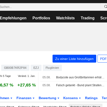
Empfehlungen
Portfolios
Watchlists
Trading
Scr
Zu einer Liste hinzufügen
PDF-
GB00B7KR2P84
EZJ
Fluglinien
% 5 Tage
Veränd. 1. Jan.
05.08.
Bodycote aus Großbritannien erhält Rivalen-Offerten über 2 Mrd. USD von CVC und Veritas Capital
6,57 %
+27,65 %
05.08.
Falsch getankt - Bund plant Strafen für Airlines
ehmen
Finanzen
Bewertung
Konsens
Ratings
Te