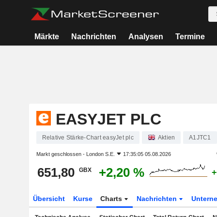
Märkte
Nachrichten
Analysen
Termine
EASYJET PLC
Relative Stärke-Chart easyJet plc
Aktien
A1JTC1
Markt geschlossen -
London S.E.
17:35:05 05.08.2026
651,80
+2,20 %
GBX
+
Übersicht
Kurse
Charts
Nachrichten
Untern