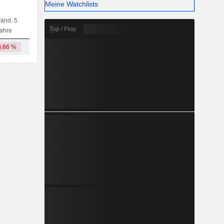
Meine Watchlists
änd. 5
Kap.
KF
MF
LF
Top / Flop
ahre
3,66 %
6,56 Mrd.