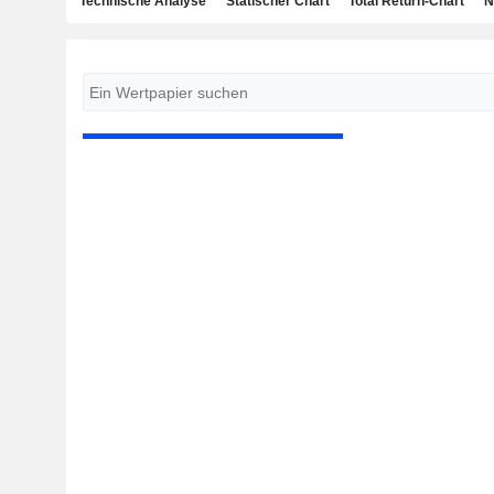
Technische Analyse
Statischer Chart
Total Return-Chart
N