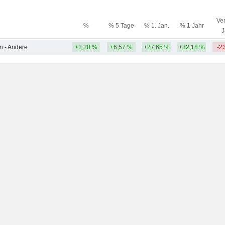
Ver
%
% 5 Tage
% 1. Jan.
% 1 Jahr
J
n - Andere
+2,20 %
+6,57 %
+27,65 %
+32,18 %
-2