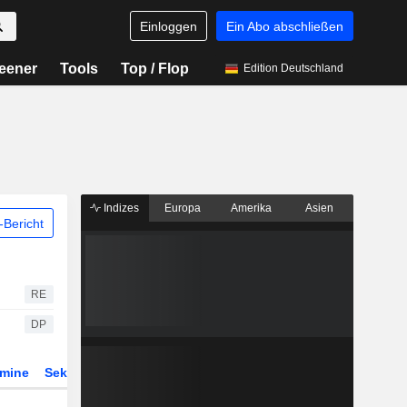
Einloggen
Ein Abo abschließen
eener
Tools
Top / Flop
Edition Deutschland
Indizes
Europa
Amerika
Asien
Bericht
RE
DP
rmine
Sektor
Derivate
ETFs