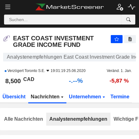
-.-
EAST COAST INVESTMENT GRADE INCOME FUND
8,500
$
-
%
EAST COAST INVESTMENT
GRADE INCOME FUND
Analystenempfehlungen East Coast Investment Grade In
Verzögert
Toronto S.E.
19:01:19 25.06.2020
Veränd. 1. Jan.
CAD
-.--%
8,500
-5,87 %
Übersicht
Nachrichten
Unternehmen
Termine
Alle Nachrichten
Analystenempfehlungen
Wichtige F