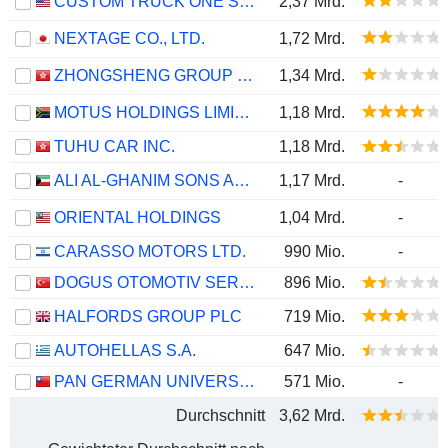
CUSTOM TRUCK ONE SOURCE, INC.
2,37 Mrd.
NEXTAGE CO., LTD.
1,72 Mrd.
ZHONGSHENG GROUP HOLDINGS LIMITED
1,34 Mrd.
MOTUS HOLDINGS LIMITED
1,18 Mrd.
TUHU CAR INC.
1,18 Mrd.
ALI AL-GHANIM SONS AUTOMOTIVE COMPANY K.S.C.P.
1,17 Mrd.
-
ORIENTAL HOLDINGS
1,04 Mrd.
-
CARASSO MOTORS LTD.
990 Mio.
-
DOGUS OTOMOTIV SERVIS VE TICARET
896 Mio.
HALFORDS GROUP PLC
719 Mio.
AUTOHELLAS S.A.
647 Mio.
PAN GERMAN UNIVERSAL MOTORS LTD.
571 Mio.
-
Durchschnitt
3,62 Mrd.