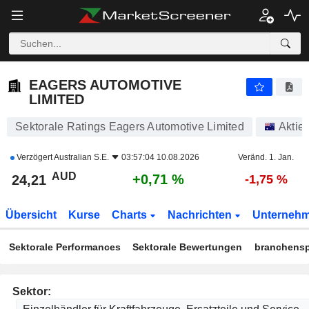
EAGERS AUTOMOTIVE LIMITED
24,21
$
+0,71 %
EAGERS AUTOMOTIVE
LIMITED
Sektorale Ratings Eagers Automotive Limited
Aktie
Verzögert
Australian S.E.
03:57:04 10.08.2026
Veränd. 1. Jan.
AUD
+0,71 %
24,21
-1,75 %
Übersicht
Kurse
Charts
Nachrichten
Unterneh
Sektorale Performances
Sektorale Bewertungen
branchensp
Sektor: