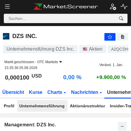
DZS INC.
0,000100
$
0,00 %
DZS INC.
Unternehmensführung DZS Inc.
Aktien
A2QCDH
Markt geschlossen -
OTC Markets
Veränd. 1. Jan.
15:35:36 05.08.2026
USD
0,00 %
0,000100
+9.900,00 %
Übersicht
Kurse
Charts
Nachrichten
Unterneh
Profil
Unternehmensführung
Aktionärsstruktur
Insider-Tr
Management: DZS Inc.