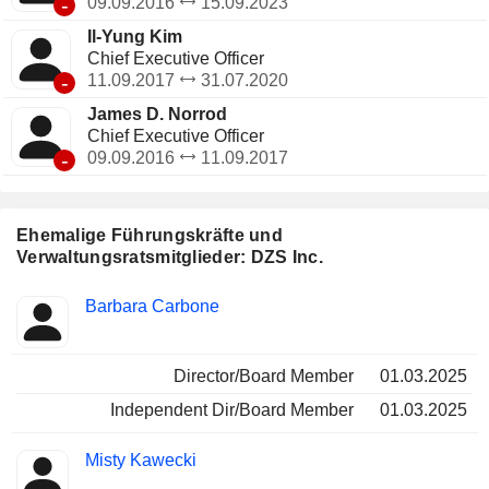
-
09.09.2016
15.09.2023
Il-Yung Kim
Chief Executive Officer
-
11.09.2017
31.07.2020
James D. Norrod
Chief Executive Officer
-
09.09.2016
11.09.2017
Ehemalige Führungskräfte und
Verwaltungsratsmitglieder: DZS Inc.
Besetzte
Barbara Carbone
Insider
Positionen
Director/Board Member
01.03.2025
Independent Dir/Board Member
01.03.2025
Misty Kawecki