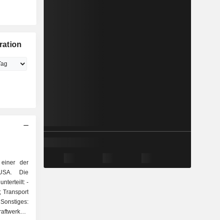
ration
 einer der
USA. Die
nterteilt: -
rt
ftwerken,