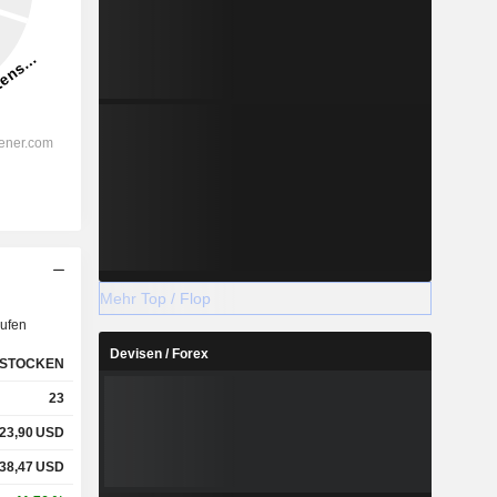
Mehr Top / Flop
ufen
Devisen / Forex
STOCKEN
23
23,90
USD
38,47
USD