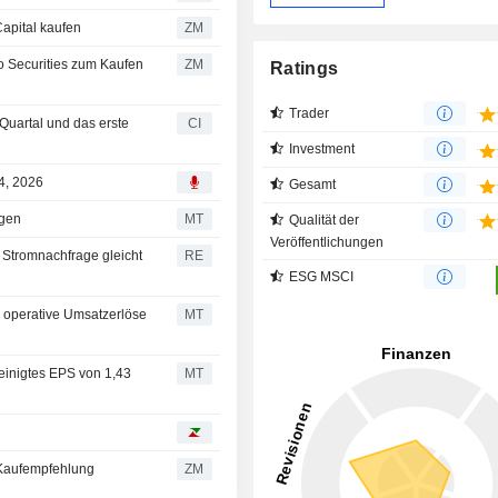
von BMO Capital kaufen
ZM
ZM
Ratings
Trader
Quartal und das erste
CI
Investment
4, 2026
Gesamt
igen
MT
Qualität der
Veröffentlichungen
 Stromnachfrage gleicht
RE
ESG MSCI
l operative Umsatzerlöse
MT
reinigtes EPS von 1,43
MT
ftigt seine Kaufempfehlung
ZM