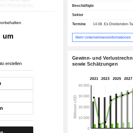
Entwicklung von gewerblichen un
Beschäftigte
Immobilienprojekten usw.
Sektor
 vorbehalten.
Termine
14.08.
Ex-Dividenden-Tag - 
, um
Mehr Unternehmensinformationen
Gewinn- und Verlustrech
to erstellen
sowie Schätzungen
n
en
en