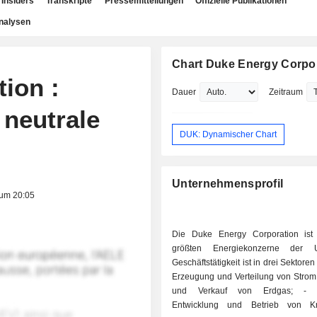
Insiders
Transkripte
Pressemitteilungen
Offizielle Publikationen
nalysen
Chart Duke Energy Corpo
ion :
Dauer
Zeitraum
neutrale
DUK: Dynamischer Chart
Unternehmensprofil
 um 20:05
Die Duke Energy Corporation ist
größten Energiekonzerne der 
Geschäftstätigkeit ist in drei Sektoren u
Erzeugung und Verteilung von Strom; Transpo
und Verkauf von Erdgas; - Sonstiges:
Entwicklung und Betrieb von Kra