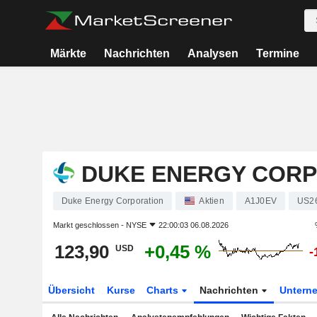
Märkte
Nachrichten
Analysen
Termine
DUKE ENERGY CORP
Duke Energy Corporation
Aktien
A1J0EV
US2
Markt geschlossen -
NYSE
22:00:03 06.08.2026
123,90
+0,45 %
USD
-
Übersicht
Kurse
Charts
Nachrichten
Untern