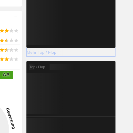
Mehr Top / Flop
Top / Flop
AA