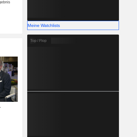
Meine Watchlists
Top / Flop
-