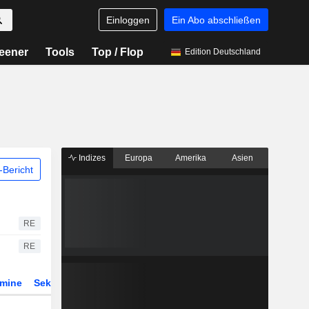
Einloggen
Ein Abo abschließen
eener
Tools
Top / Flop
Edition Deutschland
Indizes
Europa
Amerika
Asien
Bericht
RE
RE
rmine
Sektor
Derivate
ETFs