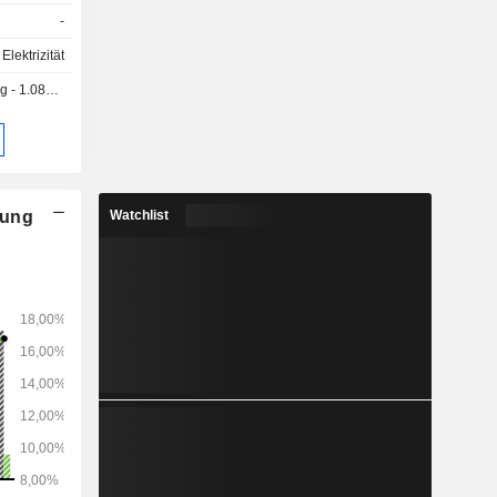
d privaten
-
Elektrizität
1.085 USD
nung
Watchlist