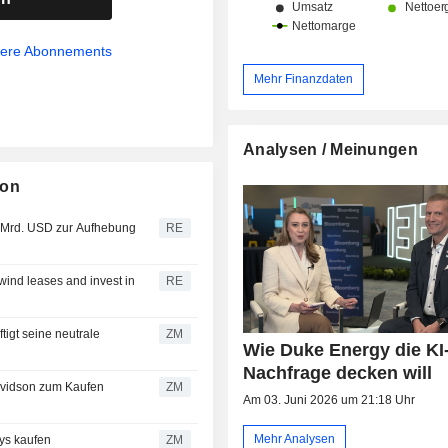
sere Abonnements
Mehr Finanzdaten
Analysen / Meinungen
ion
 Mrd. USD zur Aufhebung
RE
wind leases and invest in
RE
ZM
Wie Duke Energy die KI
Nachfrage decken will
ZM
Am 03. Juni 2026 um 21:18 Uhr
Mehr Analysen
n Barclays kaufen
ZM