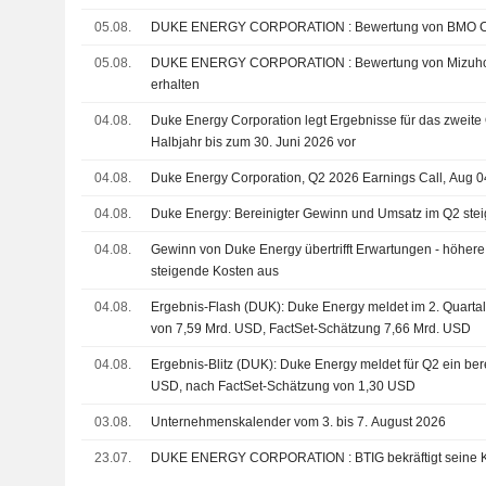
05.08.
DUKE ENERGY CORPORATION : Bewertung 
05.08.
DUKE ENERGY CORPORATION : Bewertung von Mizuho Securities zum Kaufen
erhalten
04.08.
Duke Energy Corporation legt Ergebnisse für das zweite 
Halbjahr bis zum 30. Juni 2026 vor
04.08.
Duke Energy Corporation, Q2 2026 Earnings Call, Aug 0
04.08.
Duke Energy: Bereinigter Gewinn und Umsatz im Q2 ste
04.08.
Gewinn von Duke Energy übertrifft Erwartungen - höhere
steigende Kosten aus
04.08.
Ergebnis-Flash (DUK): Duke Energy meldet im 2. Quarta
von 7,59 Mrd. USD, FactSet-Schätzung 7,66 Mrd. USD
04.08.
Ergebnis-Blitz (DUK): Duke Energy meldet für Q2 ein be
USD, nach FactSet-Schätzung von 1,30 USD
03.08.
Unternehmenskalender vom 3. bis 7. August 2026
23.07.
DUKE ENERGY CORPORATION : BTIG bekrä