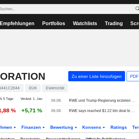
Empfehlungen
Portfolios
Watchlists
Trading
Scr
ORATION
Zu einer Liste hinzufügen
PDF-
6441C2044
DUK
Elektrizität
% 5 Tage
Veränd. 1. Jan.
06.08.
RWE und Trump-Regierung erzielen Einigung über 1,22 Mrd. USD zur Aufhebung von Offshore-Windpachtverträgen
1,88 %
+5,71 %
06.08.
RWE says reached $1.22 bln deal to cancel US offshore wind leases and invest in gas
ehmen
Finanzen
Bewertung
Konsens
Ratings
Te