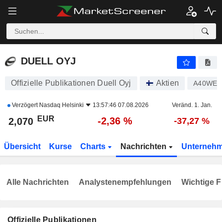
DUELL OYJ
2,070
€
-2,36 %
DUELL OYJ
Offizielle Publikationen Duell Oyj
Aktien
A40WE
Verzögert
Nasdaq Helsinki
13:57:46 07.08.2026
Veränd. 1. Jan.
EUR
-2,36 %
2,070
-37,27 %
Übersicht
Kurse
Charts
Nachrichten
Unterneh
Alle Nachrichten
Analystenempfehlungen
Wichtige F
Offizielle Publikationen