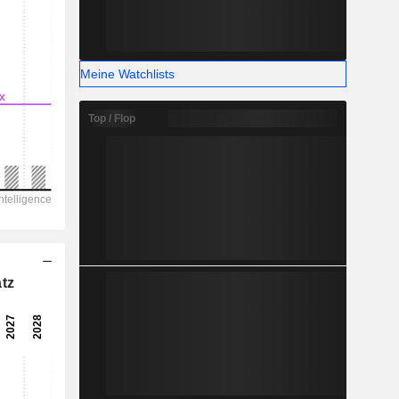
Meine Watchlists
Top / Flop
tz