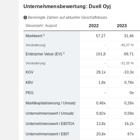
Unternehmensbewertung: Duell Oyj
Bereinigte Zahlen auf aktueller Geschäftsbasis
2022
2023
Steuerjahr: August
1
Marktwert
57,27
31,46
Veränderung
-
-45,07 %
1
Enterprise Value (EV)
101,8
69,71
Veränderung
-
-31,55 %
KGV
28,1x
-10,3x
KBV
1,8x
0,78x
PEG
-
0x
Marktkapitalisierung / Umsatz
0,46x
0,26x
Unternehmenswert / Umsatz
0,82x
0,59x
Unternehmenswert / EBITDA
13,8x
16,2x
Unternehmenswert / EBIT
20,8x
67x