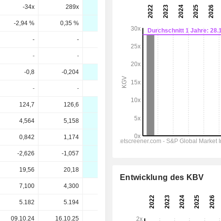
-34x
289x
7,84x
20,4x
35x
-2,94 %
0,35 %
12,8 %
4,91 %
2,86 %
-
-
-
0,005
0,125
-
-
-
0,24 %
5,9 %
-0,8
-0,204
-0,87
-0,31
-0,1
-
-
-
-1,61 %
-125 %
124,7
126,6
122,9
122,2
127,4
4,564
5,158
1,4
4,7
5,5
0,842
1,174
-2,7
0,6
1,7
-2,626
-1,057
-4,5
-1,6
-0,55
19,56
20,18
18
17,5
17
Entwicklung des KBV
7,100
4,300
2,120
2,120
2,120
5.182
5.194
5.194
-
-
09.10.24
16.10.25
-
-
-