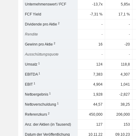
Unternehmenswert / FCF
-13,7x
5,85x
FCF Yield
-7,31 %
17,1 %
2
Dividende pro Aktie
-
-
Rendite
-
-
2
Gewinn pro Aktie
16
-20
Ausschüttungsquote
-
-
1
Umsatz
124
118,8
1
EBITDA
7,383
4,307
1
EBIT
4,904
1,041
1
Nettoergebnis
1,928
-2,827
1
Nettoverschuldung
44,57
38,25
2
Referenzkurs
450,000
206,000
Anz. der Aktien (in Tausend)
127
153
Datum der Veröffentlichung
10.11.22
09.10.23