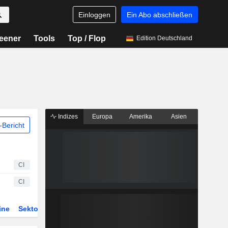
Einloggen
Ein Abo abschließen
eener
Tools
Top / Flop
Edition Deutschland
Indizes
Europa
Amerika
Asien
Bericht
CI
CI
ine
Sektor
Derivate