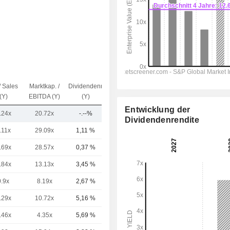
/ Sales
Marktkap. /
Dividendenrendite
Kap.($)
(Y)
EBITDA (Y)
(Y)
Entwicklung der
.24x
20.72x
-.--%
12,69 Mio.
Dividendenrendite
.11x
29.09x
1,11 %
22,85 Mrd.
.69x
28.57x
0,37 %
21,93 Mrd.
.84x
13.13x
3,45 %
11,81 Mrd.
0.9x
8.19x
2,67 %
11,47 Mrd.
.29x
10.72x
5,16 %
4,26 Mrd.
.46x
4.35x
5,69 %
3,91 Mrd.