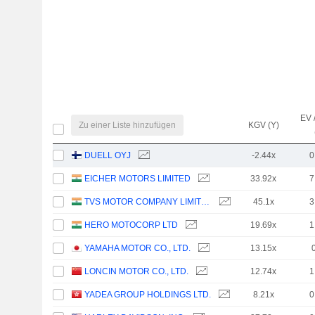
EV 
Zu einer Liste hinzufügen
KGV (Y)
DUELL OYJ
-2.44x
0
EICHER MOTORS LIMITED
33.92x
7
TVS MOTOR COMPANY LIMITED
45.1x
3
HERO MOTOCORP LTD
19.69x
1
YAMAHA MOTOR CO., LTD.
13.15x
LONCIN MOTOR CO., LTD.
12.74x
1
YADEA GROUP HOLDINGS LTD.
8.21x
0