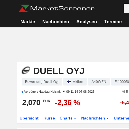
Märkte
Nachrichten
Analysen
Termine
DUELL OYJ
Bewertung Duell Oyj
Aktien
A40WEN
FI40005
Verzögert
Nasdaq Helsinki
09:11:14 07.08.2026
% 5 
2,070
-2,36 %
EUR
-5,
Übersicht
Kurse
Charts
Nachrichten
Untern