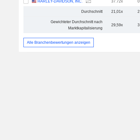
HARLEY-DAVIDSON, INC.
37.72x
0
Durchschnitt
21,01x
2
Gewichteter Durchschnitt nach
29,59x
3
Marktkapitalisierung
Alle Branchenbewertungen anzeigen