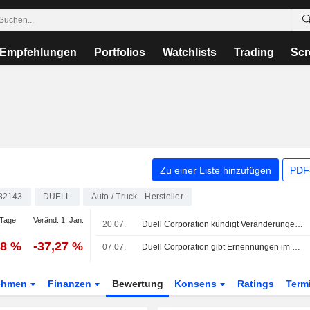
Empfehlungen
Portfolios
Watchlists
Trading
Scr
Zu einer Liste hinzufügen
PDF-
82143
DUELL
Auto / Truck - Hersteller
Tage
Veränd. 1. Jan.
20.07.
Duell Corporation kündigt Veränderungen im Management an
48 %
-37,27 %
07.07.
Duell Corporation gibt Ernennungen im Führungsteam bekannt - wirksam zum 1. September 2026
ehmen
Finanzen
Bewertung
Konsens
Ratings
Term