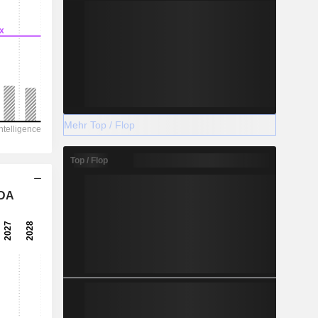
Mehr Top / Flop
Top / Flop
TDA