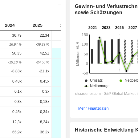
Gewinn- und Verlustrech
sowie Schätzungen
2024
2025
2026
2027
2028
36,79
22,34
11,01
-
-
16,94 %
-39,29 %
-50,7 %
-
-
56,35
42,51
29,01
28,51
28,01
-19,16 %
-24,56 %
-31,76 %
-1,72 %
-1,75 %
-8,88x
-21,1x
-2,44x
-6,84x
-21,2x
0,48x
0,45x
0,24x
0,25x
0,25x
0,1x
0,3x
-0x
0,1x
0,3x
0,3x
0,18x
0,09x
0,09x
0,09x
Mehr Finanzdaten
0,45x
0,34x
0,24x
0,23x
0,22x
12,3x
8,24x
20,7x
6,07x
5,09x
Historische Entwicklung
66,9x
36,2x
-10,7x
47,5x
16,5x