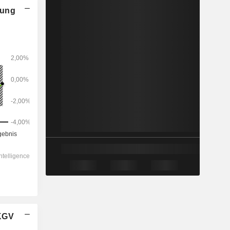
nung
 KGV