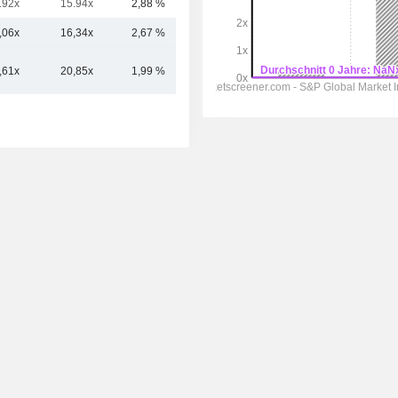
.92x
15.94x
2,88 %
2,71 Mrd.
,06x
16,34x
2,67 %
9,87 Mrd.
,61x
20,85x
1,99 %