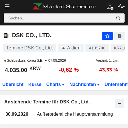
DSK CO., LTD.
4.035,00
₩
-0,62 %
DSK CO., LTD.
Termine DSK Co., Ltd.
Aktien
A109740
KR710
Schlusskurs
Korea S.E.
07.08.2026
Veränd. 1. Jan.
KRW
-0,62 %
4.035,00
-43,33 %
Übersicht
Kurse
Charts
Nachrichten
Unterneh
Anstehende Termine für DSK Co., Ltd.
30.09.2026
Außerordentliche Hauptversammlung