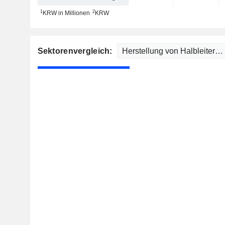
1
2
KRW in Millionen
KRW
Sektorenvergleich: