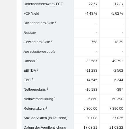
Unternehmenswert / FCF
-22,6x
-17,8x
FCF Yield
-4,43 %
-5,62 %
2
Dividende pro Aktie
-
-
Rendite
-
-
2
Gewinn pro Aktie
-758
-18,39
Ausschüttungsquote
-
-
1
Umsatz
32.587
49.791
1
EBITDA
-11.283
-2.562
1
EBIT
-14.545
-6.344
1
Nettoergebnis
-15.183
-397
1
Nettoverschuldung
-6.860
-60.390
2
Referenzkurs
6.300,00
7.390,00
Anz. der Aktien (in Tausend)
20.008
27.025
Datum der Veröffentlichung
17.03.21
21.03.22