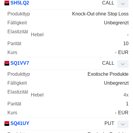
SH5LQ2
CALL
Knock-Out ohne Stop Loss
Unbegrenzt
-
10
-
EUR
SQ1VV7
CALL
Exotische Produkte
Unbegrenzt
4x
1
-
EUR
SQ41UY
PUT