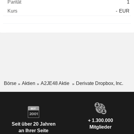
1
-
EUR
Börse
Aktien
A2JE48 Aktie
Derivate Dropbox, Inc.
+ 1.300.000
Seit über 20 Jahren
Mitglieder
an Ihrer Seite