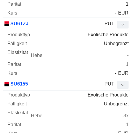
1
-
EUR
SU6TZJ
PUT
Exotische Produkte
Unbegrenzt
-
1
-
EUR
SU6155
PUT
Exotische Produkte
Unbegrenzt
-3x
1