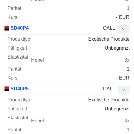
1
-
EUR
SD40P4
CALL
Exotische Produkte
Unbegrenzt
3x
1
-
EUR
SD40P5
CALL
Exotische Produkte
Unbegrenzt
4x
1