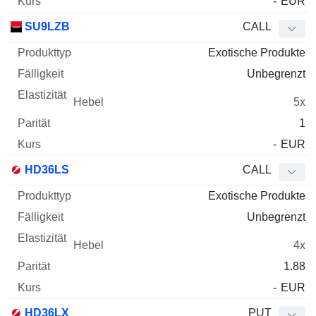
-
EUR
SU9LZB
CALL
Exotische Produkte
Unbegrenzt
5x
1
-
EUR
HD36LS
CALL
Exotische Produkte
Unbegrenzt
4x
1.88
-
EUR
HD36LX
PUT