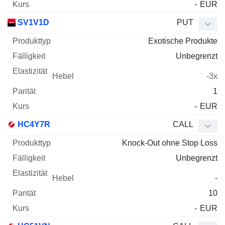
-
EUR
SV1V1D
PUT
Exotische Produkte
Unbegrenzt
-3x
1
-
EUR
HC4Y7R
CALL
Knock-Out ohne Stop Loss
Unbegrenzt
-
10
-
EUR