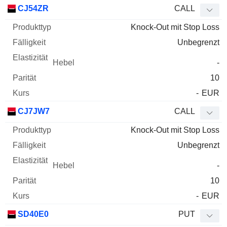
WKN
Typ
Produkttyp
Fälligkeit
Elastizität
Hebel
Parität
CJ54ZR
CALL
Knock-Out mit Stop Loss
Unbegrenzt
-
10
-
EUR
CJ7JW7
CALL
Knock-Out mit Stop Loss
Unbegrenzt
-
10
-
EUR
SD40E0
PUT