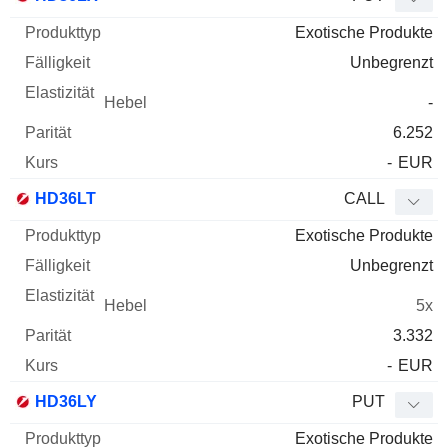
Exotische Produkte
Unbegrenzt
-
6.252
-
EUR
HD36LT
CALL
Exotische Produkte
Unbegrenzt
5x
3.332
-
EUR
HD36LY
PUT
Exotische Produkte