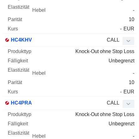
-
10
-
EUR
HC4KHV
CALL
Knock-Out ohne Stop Loss
Unbegrenzt
-
10
-
EUR
HC4PRA
CALL
Knock-Out ohne Stop Loss
Unbegrenzt
-