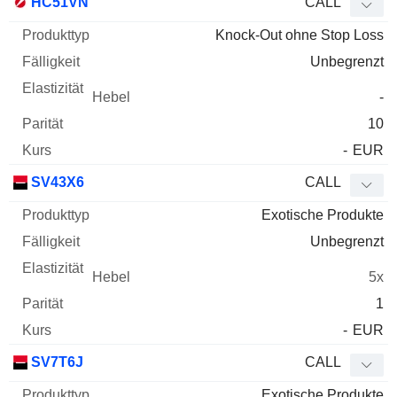
HC51VN
CALL
Knock-Out ohne Stop Loss
Unbegrenzt
-
10
-
EUR
SV43X6
CALL
Exotische Produkte
Unbegrenzt
5x
1
-
EUR
SV7T6J
CALL
Exotische Produkte