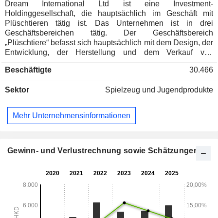
Dream International Ltd ist eine Investment-
Holdinggesellschaft, die hauptsächlich im Geschäft mit
Plüschtieren tätig ist. Das Unternehmen ist in drei
Geschäftsbereichen tätig. Der Geschäftsbereich
„Plüschtiere“ befasst sich hauptsächlich mit dem Design, der
Entwicklung, der Herstellung und dem Verkauf von
Plüschtieren. Der Geschäftsbereich „Kunststofffiguren“
Beschäftigte
30.466
befasst sich hauptsächlich mit dem Design, der Entwicklung,
der Herstellung und dem Verkauf von Kunststofffiguren. Der
Sektor
Spielzeug und Jugendprodukte
Geschäftsbereich „Planen“ befasst sich hauptsächlich mit
dem Design, der Entwicklung, der Herstellung und dem
Verkauf von Planen.
Mehr Unternehmensinformationen
Gewinn- und Verlustrechnung sowie Schätzungen