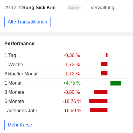
29.12.22
Sung Sick Kim
Verwaltungsratsmitglied
5
Andere
Alle Transaktionen
Performance
1 Tag
-0,36 %
1 Woche
-1,72 %
Aktueller Monat
-1,72 %
1 Monat
+4,75 %
3 Monate
-8,80 %
6 Monate
-18,76 %
Laufendes Jahr
-16,69 %
Mehr Kurse