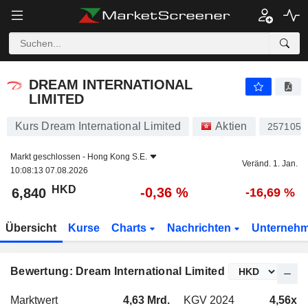
DREAM INTERNATIONAL LIMITED
6,840
$
-0,36 %
DREAM INTERNATIONAL
LIMITED
Kurs Dream International Limited
Aktien
257105
Markt geschlossen -
Hong Kong S.E.
Veränd. 1. Jan.
10:08:13 07.08.2026
HKD
-0,36 %
6,840
-16,69 %
Übersicht
Kurse
Charts
Nachrichten
Unterneh
Bewertung: Dream International Limited
Marktwert
4,63 Mrd.
KGV 2024
4,56x