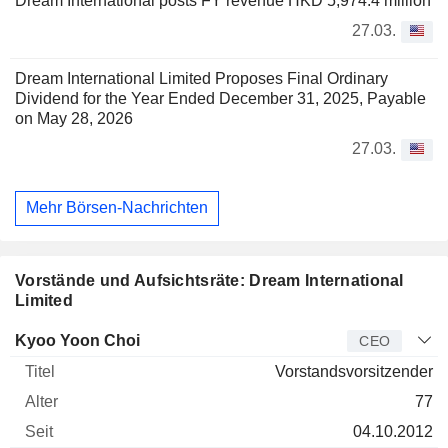
Dream International posts FY revenue HKD 5,974.4 million
27.03.
Dream International Limited Proposes Final Ordinary
Dividend for the Year Ended December 31, 2025, Payable
on May 28, 2026
27.03.
Mehr Börsen-Nachrichten
Vorstände und Aufsichtsräte: Dream International
Limited
Manager
Titel
Alter
Seit
Kyoo Yoon Choi
CEO
Vorstandsvorsitzender
77
04.10.2012