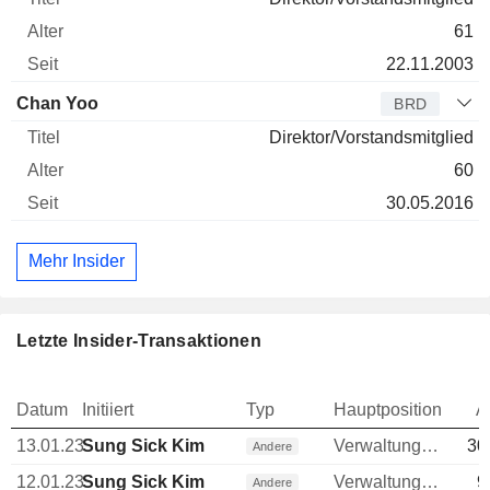
61
22.11.2003
Chan Yoo
BRD
Direktor/Vorstandsmitglied
60
30.05.2016
Mehr Insider
Letzte Insider-Transaktionen
Datum
Initiiert
Typ
Hauptposition
A
13.01.23
Sung Sick Kim
Verwaltungsratsmitglied
30
Andere
12.01.23
Sung Sick Kim
Verwaltungsratsmitglied
9
Andere