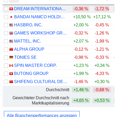
DREAM INTERNATIONAL LIMITED
-0,36 %
-1,72 %
-
BANDAI NAMCO HOLDINGS INC.
+10,50 %
+17,12 %
HASBRO, INC.
+2,00 %
-0,45 %
+
GAMES WORKSHOP GROUP PLC
-0,32 %
-1,26 %
+
MATTEL, INC.
+2,07 %
-1,99 %
-
ALPHA GROUP
-0,12 %
-1,21 %
-
TONIES SE
-0,98 %
-0,33 %
+
SPIN MASTER CORP.
+1,23 %
+0,34 %
BUTONG GROUP
+1,99 %
-4,33 %
SHIFENG CULTURAL DEVELOPMENT CO., LTD.
-1,46 %
+0,30 %
-
Durchschnitt
+1,46 %
-0,68 %
Gewichteter Durchschnitt nach
+4,65 %
+0,53 %
+
Marktkapitalisierung
Alle Branchenperformances anzeigen