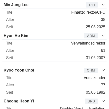
Min Jung Lee
DFI
Finanzdirektor/CFO
38
25.08.2025
Hyun Ho Kim
ADM
Verwaltungsdirektor
61
31.05.2007
Verwaltungsratsmitglied
Titel
Alter
Seit
Kyoo Yoon Choi
CHM
Vorsitzender
77
05.05.1992
Cheong Heon Yi
BRD
Direktor/Vorstandsmitglied