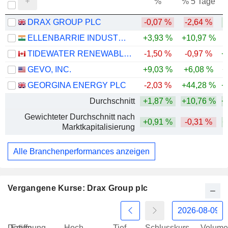
%
% 5 Tage
%
DRAX GROUP PLC
-0,07 %
-2,64 %
ELLENBARRIE INDUSTRIAL GASES LIMITED
+3,93 %
+10,97 %
-
TIDEWATER RENEWABLES LTD.
-1,50 %
-0,97 %
+
GEVO, INC.
+9,03 %
+6,08 %
+
GEORGINA ENERGY PLC
-2,03 %
+44,28 %
+
Durchschnitt
+1,87 %
+10,76 %
+
Gewichteter Durchschnitt nach
+0,91 %
-0,31 %
+
Marktkapitalisierung
Alle Branchenperformances anzeigen
Vergangene Kurse: Drax Group plc
Datum
Eröffnung
Hoch
Tief
Schlusskurs
Volume