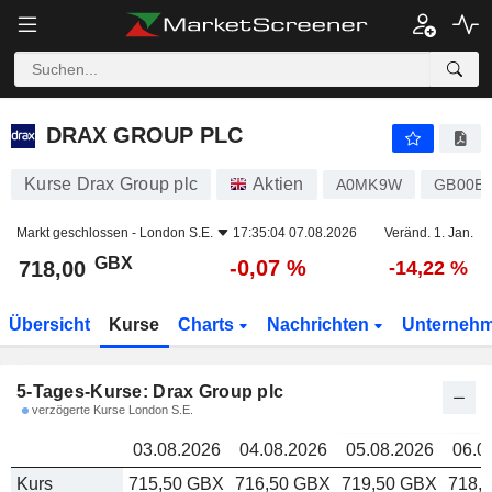
DRAX GROUP PLC
718,00
DRAX GROUP PLC
Kurse Drax Group plc
Aktien
A0MK9W
GB00B
Markt geschlossen -
London S.E.
17:35:04 07.08.2026
Veränd. 1. Jan.
GBX
-0,07 %
718,00
-14,22 %
Übersicht
Kurse
Charts
Nachrichten
Unterneh
5-Tages-Kurse: Drax Group plc
verzögerte Kurse London S.E.
03.08.2026
04.08.2026
05.08.2026
06.0
Kurs
715,50 GBX
716,50 GBX
719,50 GBX
718,