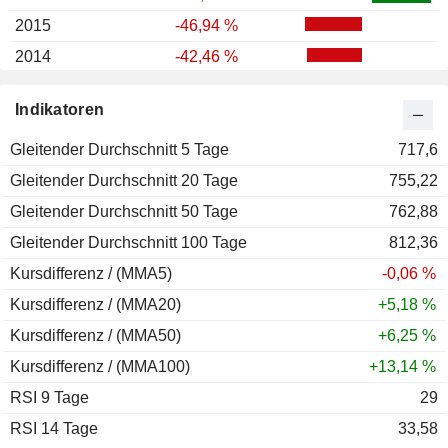
2015
-46,94 %
2014
-42,46 %
2013
+47,02 %
Indikatoren
2012
-0,09 %
Gleitender Durchschnitt 5 Tage
2011
+47,98 %
717,6
Gleitender Durchschnitt 20 Tage
2010
-11,21 %
755,22
Gleitender Durchschnitt 50 Tage
2009
-26,06 %
762,88
Gleitender Durchschnitt 100 Tage
2008
-7,27 %
812,36
Kursdifferenz / (MMA5)
2007
-29,18 %
-0,06 %
Kursdifferenz / (MMA20)
2006
+49,39 %
+5,18 %
Kursdifferenz / (MMA50)
2005
+1,02 %
+6,25 %
Kursdifferenz / (MMA100)
+13,14 %
RSI 9 Tage
29
RSI 14 Tage
33,58