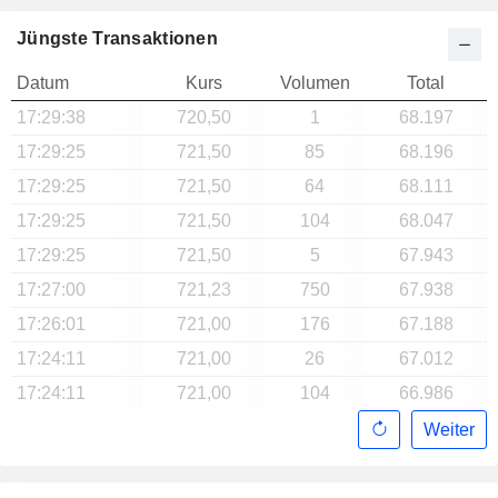
Jüngste Transaktionen
Datum
Kurs
Volumen
Total
17:29:38
720,50
1
68.197
17:29:25
721,50
85
68.196
17:29:25
721,50
64
68.111
17:29:25
721,50
104
68.047
17:29:25
721,50
5
67.943
17:27:00
721,23
750
67.938
17:26:01
721,00
176
67.188
17:24:11
721,00
26
67.012
17:24:11
721,00
104
66.986
Weiter