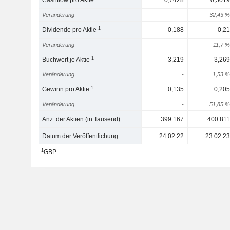
Cashflow pro Aktie
0,7428
0,5019
Veränderung
-
-32,43 %
1
Dividende pro Aktie
0,188
0,21
Veränderung
-
11,7 %
1
Buchwert je Aktie
3,219
3,269
Veränderung
-
1,53 %
1
Gewinn pro Aktie
0,135
0,205
Veränderung
-
51,85 %
Anz. der Aktien (in Tausend)
399.167
400.811
Datum der Veröffentlichung
24.02.22
23.02.23
1
GBP