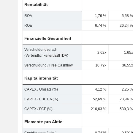
Rentabilität
ROA
1,76 %
5,58 %
ROE
6,74 %
26,24 %
Finanzielle Gesundheit
Verschuldungsgrad
2,62x
1,65x
(Verbindlichkeiten/EBITDA)
Verschuldung / Free Cashflow
10,79x
36,55x
Kapitalintensität
CAPEX / Umsatz (%)
4,12 %
2,25 %
CAPEX / EBITDA (%)
52,69 %
23,94 %
CAPEX / FCF (%)
216,63 %
530,3 %
Elemente pro Aktie
1