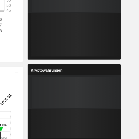
1
1,633
%
-44,3 %
7
0,3788
%
8,63 %
2
5,659
%
3,42 %
6
0,7117
%
41,34 %
Kryptowährungen
8
336.588
-
-