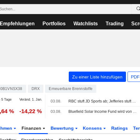
Empfehlungen
Portfolios
Watchlists
Trading
Scr
Zu einer Liste hinzufügen
PDF-
0B1VNSX38
DRX
Erneuerbare Brennstoffe
 5 Tage
Veränd. 1. Jan.
03.08.
RBC stuft JD Sports ab; Jefferies stuft Severn Trent ab
2,64 %
-14,22 %
03.08.
Bluefield Solar Income Fund wird von der Londoner Börse genommen
ehmen
Finanzen
Bewertung
Konsens
Ratings
Te