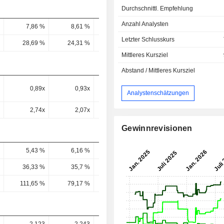
Durchschnittl. Empfehlung
Anzahl Analysten
7,86 %
8,61 %
9,83 %
-
Letzter Schlusskurs
28,69 %
24,31 %
25,63 %
16,11 %
9,99 
Mittleres Kursziel
Abstand / Mittleres Kursziel
0,89x
0,93x
0,83x
1,7x
1,21
Analystenschätzungen
2,74x
2,07x
1,48x
-
Gewinnrevisionen
5,43 %
6,16 %
5,23 %
4,28 %
4,98 
36,33 %
35,7 %
29,78 %
32,42 %
42,52 
111,65 %
79,17 %
53,41 %
-