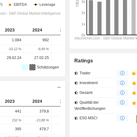
2023
2024
2025
2026
2027
1.084
992
784
1.167
681
-10,12 %
-8,49 %
-20,97 %
48,93 %
-41,65 %
29.02.24
27.02.25
26.02.26
-
-
Ratings
Schätzungen
Trader
Investment
Gesamt
2023
2024
2025
2026
2027
Qualität der
Veröffentlichungen
441
379,8
282
222,6
239,8
ESG MSCI
152 %
-13,88 %
-25,75 %
-21,06 %
7,7 %
395
479,7
528
-
-