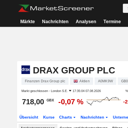
Märkte
Nachrichten
Analysen
Termine
DRAX GROUP PLC
Finanzen Drax Group plc
Aktien
A0MK9W
GB0
Markt geschlossen -
London S.E.
17:35:04 07.08.2026
%
718,00
-0,07 %
GBX
-
Übersicht
Kurse
Charts
Nachrichten
Untern