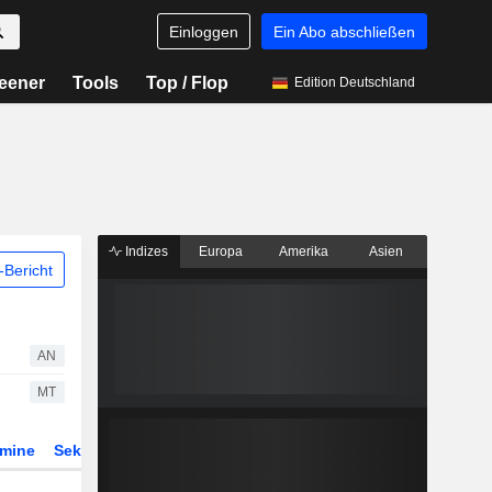
Einloggen
Ein Abo abschließen
eener
Tools
Top / Flop
Edition Deutschland
Indizes
Europa
Amerika
Asien
Bericht
AN
MT
rmine
Sektor
Derivate
ETFs