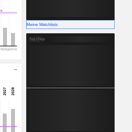
-
Meine Watchlists
Top / Flop