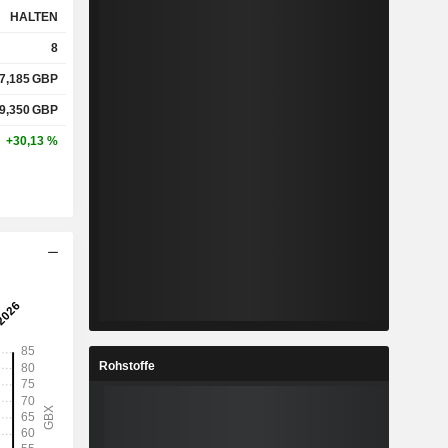
HALTEN
8
-
-
7,185
GBP
%
12,8 %
9,350
GBP
+30,13 %
x
1,1x
-
-
%
3,97 %
%
30,72 %
Rohstoffe
-
-