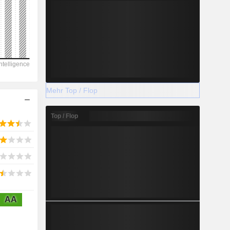
2028
680
-0,15 %
Mehr Top / Flop
-
Top / Flop
2028
189,1
AA
-21,12 %
-