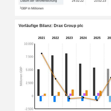
Datum der Veröffentlichung
24.02.22
23.02.23
1
GBP in Millionen
Vorläufige Bilanz: Drax Group plc