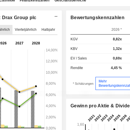
Cashflow
Finanzkennzahlen
Geschäftsbereiche
: Drax Group plc
Bewertungskennzahlen
ährlich
Vierteljährlich
Halbjahr
2026 *
KGV
8,82x
KBV
1,32x
EV / Sales
0,69x
Rendite
4,45 %
Mehr
* Schätzungen
Bewertungskennza
Gewinn pro Aktie & Divid