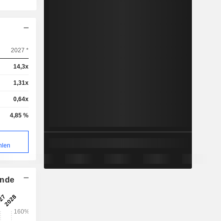
2027 *
14,3x
1,31x
0,64x
4,85 %
hlen
ende