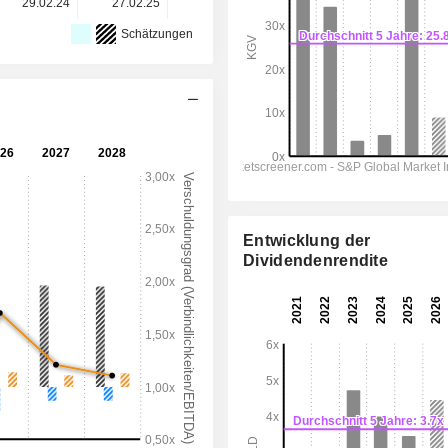
29.02.24
27.02.25
26.02.26
-
-
Schätzungen
Entwicklung der
Dividendenrendite