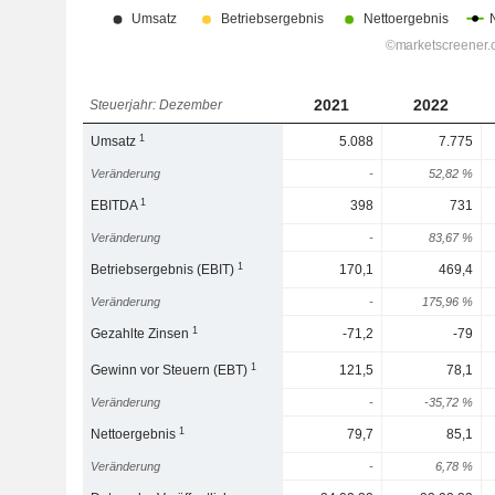
2021
2022
Steuerjahr: Dezember
1
Umsatz
5.088
7.775
Veränderung
-
52,82 %
1
EBITDA
398
731
Veränderung
-
83,67 %
1
Betriebsergebnis (EBIT)
170,1
469,4
Veränderung
-
175,96 %
1
Gezahlte Zinsen
-71,2
-79
1
Gewinn vor Steuern (EBT)
121,5
78,1
Veränderung
-
-35,72 %
1
Nettoergebnis
79,7
85,1
Veränderung
-
6,78 %