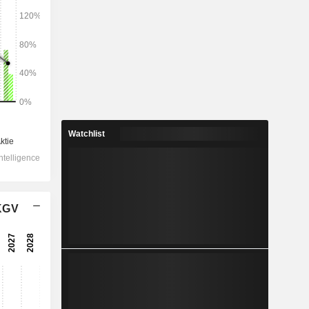
2028
4.758
-1,23 %
615,7
Watchlist
9,2 %
356,7
14,61 %
 KGV
-75
401
66,39 %
295
58,94 %