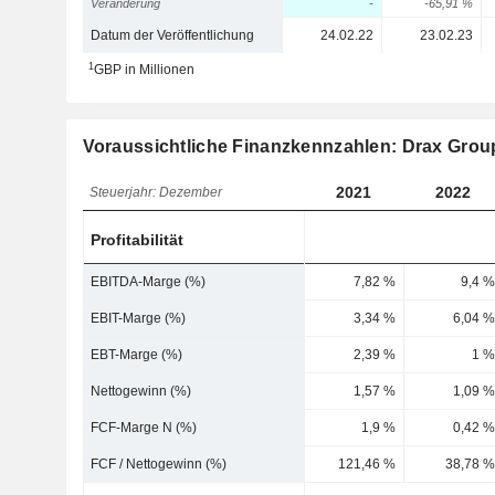
Veränderung
-
-65,91 %
Datum der Veröffentlichung
24.02.22
23.02.23
1
GBP in Millionen
Voraussichtliche Finanzkennzahlen: Drax Grou
2021
2022
Steuerjahr: Dezember
Profitabilität
EBITDA-Marge (%)
7,82 %
9,4 %
EBIT-Marge (%)
3,34 %
6,04 %
EBT-Marge (%)
2,39 %
1 %
Nettogewinn (%)
1,57 %
1,09 %
FCF-Marge N (%)
1,9 %
0,42 %
FCF / Nettogewinn (%)
121,46 %
38,78 %