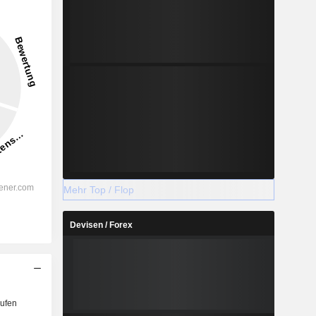
-
-
2028
%
12,94 %
Mehr Top / Flop
%
7,5 %
Devisen / Forex
%
8,43 %
%
6,2 %
-
-
-
-
ufen