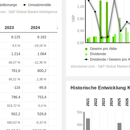
2023
2024
2025
2026
2027
8.125
6.162
5.391
5.199
4.818
4,5 %
-24,16 %
-12,52 %
-3,55 %
-7,34 %
1.214
1.064
947
686,7
563,9
66,07 %
-12,36 %
-11 %
-27,49 %
-17,89 %
781,6
800,2
671,2
454,5
311,2
66,51 %
2,38 %
-16,12 %
-32,28 %
-31,53 %
Historische Entwicklung
-116
-86,8
-56,1
-97
-122
796,4
753,4
189,5
359
241
919,72 %
-5,4 %
-74,85 %
89,45 %
-32,87 %
562,2
526,6
73
276,1
185,6
560,63 %
-6,33 %
-86,14 %
278,22 %
-32,78 %