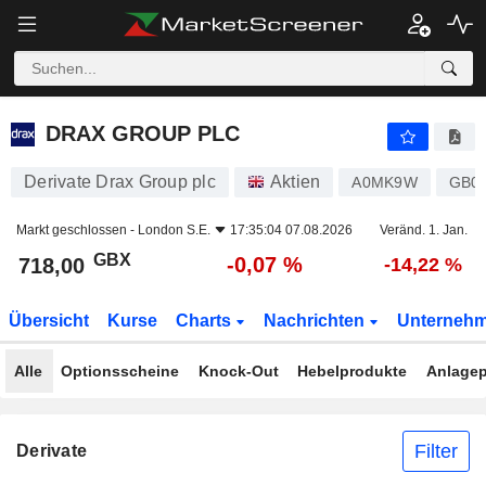
DRAX GROUP PLC
718,00
p
-0,07 %
DRAX GROUP PLC
Derivate Drax Group plc
Aktien
A0MK9W
GB0
Markt geschlossen -
London S.E.
17:35:04 07.08.2026
Veränd. 1. Jan.
GBX
-0,07 %
718,00
-14,22 %
Übersicht
Kurse
Charts
Nachrichten
Unterneh
Alle
Optionsscheine
Knock-Out
Hebelprodukte
Anlagep
Filter
Derivate