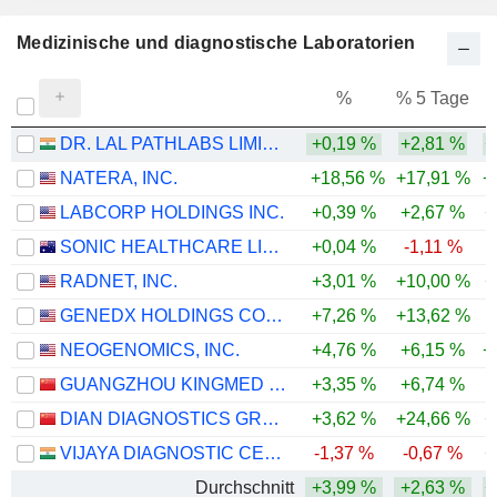
Medizinische und diagnostische Laboratorien
%
% 5 Tage
%
DR. LAL PATHLABS LIMITED
+0,19 %
+2,81 %
+
NATERA, INC.
+18,56 %
+17,91 %
+
LABCORP HOLDINGS INC.
+0,39 %
+2,67 %
+
SONIC HEALTHCARE LIMITED
+0,04 %
-1,11 %
-
RADNET, INC.
+3,01 %
+10,00 %
+
GENEDX HOLDINGS CORP.
+7,26 %
+13,62 %
-
NEOGENOMICS, INC.
+4,76 %
+6,15 %
+
GUANGZHOU KINGMED DIAGNOSTICS GROUP CO., LTD.
+3,35 %
+6,74 %
DIAN DIAGNOSTICS GROUP CO.,LTD.
+3,62 %
+24,66 %
+
VIJAYA DIAGNOSTIC CENTRE LIMITED
-1,37 %
-0,67 %
+
Durchschnitt
+3,99 %
+2,63 %
+