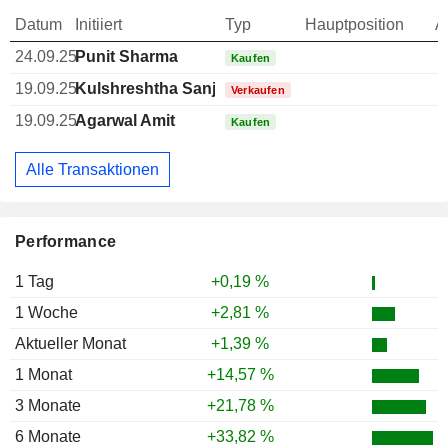
Datum
Initiiert
Typ
Hauptposition
A
24.09.25
Punit Sharma
Kaufen
19.09.25
Kulshreshtha Sanjay
Verkaufen
19.09.25
Agarwal Amit
Kaufen
Alle Transaktionen
Performance
1 Tag
+0,19 %
1 Woche
+2,81 %
Aktueller Monat
+1,39 %
1 Monat
+14,57 %
3 Monate
+21,78 %
6 Monate
+33,82 %