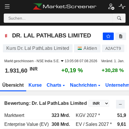
DR. LAL PATHLABS LIMITED
1.931,60
₹
+0,19 %
DR. LAL PATHLABS LIMITED
Kurs Dr. Lal PathLabs Limited
Aktien
A2ACT9
Markt geschlossen -
NSE India S.E.
13:05:08 07.08.2026
Veränd. 1. Jan.
INR
+0,19 %
1.931,60
+30,28 %
Übersicht
Kurse
Charts
Nachrichten
Unterneh
Bewertung: Dr. Lal PathLabs Limited
Marktwert
323 Mrd.
KGV 2027 *
51,9x
Enterprise Value (EV)
308 Mrd.
EV / Sales 2027 *
9,61x