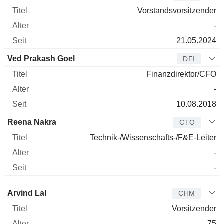
Vorstandsvorsitzender
-
21.05.2024
Ved Prakash Goel
DFI
Finanzdirektor/CFO
-
10.08.2018
Reena Nakra
CTO
Technik-/Wissenschafts-/F&E-Leiter
-
-
Verwaltungsratsmitglied
Titel
Alter
Seit
Arvind Lal
CHM
Vorsitzender
75