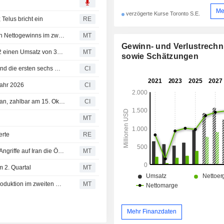
Me
verzögerte Kurse Toronto S.E.
Telus bricht ein
RE
DPM Metals meldet sprunghaften Anstieg des bereinigten Nettogewinns im zweiten Quartal im Jahresvergleich
MT
Gewinn- und Verlustrech
Ergebnis-Flash (DPM.TO): DPM Metals Inc. meldet für Q2 einen Umsatz von 361,5 Mio. USD, gegenüber der FactSet-Schätzung von 372,7 Mio. USD
MT
sowie Schätzungen
DPM Metals Inc. legt Ergebnisse für das zweite Quartal und die ersten sechs Monate bis zum 30. Juni 2026 vor
CI
Jahr 2026
CI
DPM Metals Inc. kündigt Dividende für das dritte Quartal an, zahlbar am 15. Oktober 2026
CI
MT
erte
RE
ASX-Vorschau: Australische Aktien dürften fallen, da US-Angriffe auf Iran die Ölpreise steigen lassen; DPM Metals meldet höhere Goldäquivalent-Produktion im 2. Quartal
MT
 2. Quartal
MT
DPM Metals meldet höhere vorläufige Goldäquivalent-Produktion im zweiten Quartal
MT
Mehr Finanzdaten