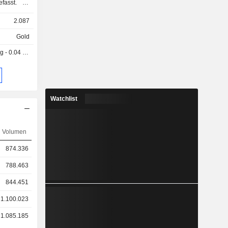
efasst. Zu
as Timok-
2.087
ne Tierras
jekt Loma
Gold
Rakita, die
 0.04 CAD
onsprojekt
-Betriebe.
h im Osten
 Coloradas
rojekt, bei
Watchlist
sche und
in Tierras
sich in der
Volumen
res ist ein
etwa 50 km
874.336
de Vares in
det. Loma
788.463
ntertage-
844.451
h Geologie,
gsablauf
1.100.023
Chelopech-
1.085.185