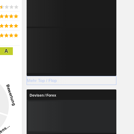
A
Mehr Top / Flop
Devisen / Forex