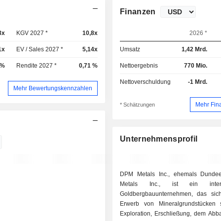
Finanzen
3x
KGV 2027 *
10,8x
2026 *
1x
EV / Sales 2027 *
5,14x
Umsatz
1,42 Mrd.
 %
Rendite 2027 *
0,71 %
Nettoergebnis
770 Mio.
Nettoverschuldung
-1 Mrd.
Mehr Bewertungskennzahlen
Mehr Fin
* Schätzungen
Unternehmensprofil
DPM Metals Inc., ehemals Dundee
Metals Inc., ist ein interna
Goldbergbauunternehmen, das sic
Erwerb von Mineralgrundstücken 
Exploration, Erschließung, dem Abb