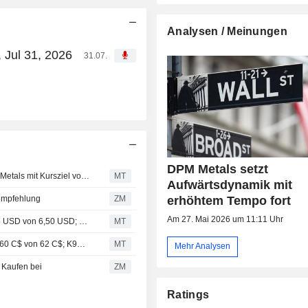
Analysen / Meinungen
 Jul 31, 2026
31.07.
DPM Metals setzt
CIBC Capital Markets bestätigt „Neutral“-Rating für DPM Metals mit Kursziel von 64,00 CAD
MT
Aufwärtsdynamik mit
fempfehlung
ZM
erhöhtem Tempo fort
Am 27. Mai 2026 um 11:11 Uhr
RBC passt Kursziele für Edelmetalle an: B2Gold auf 5,75 USD von 6,50 USD; Centerra auf 30 CAD von 31 CAD; DPM auf 58 CAD von 63 CAD; Eldorado auf 39 USD von 50 USD
MT
RBC passt Kursziele für Edelmetallwerte an: Artemis auf 60 C$ von 62 C$; K92 auf 44 C$ von 46 C$; OceanaGold auf 72 C$ von 78 C$; Alamos auf 52 US$ von 63 US$
MT
Mehr Analysen
 Kaufen bei
ZM
Ratings