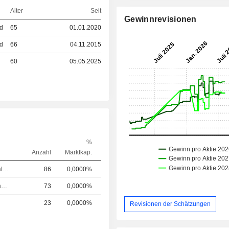
Alter
Seit
Gewinnrevisionen
ed
65
01.01.2020
ed
66
04.11.2015
60
05.05.2025
%
Anzahl
Marktkap.
Chief Financial Officer (CFO)
86
0,0000%
Chief Operating Officer (COO)
73
0,0000%
23
0,0000%
Revisionen der Schätzungen