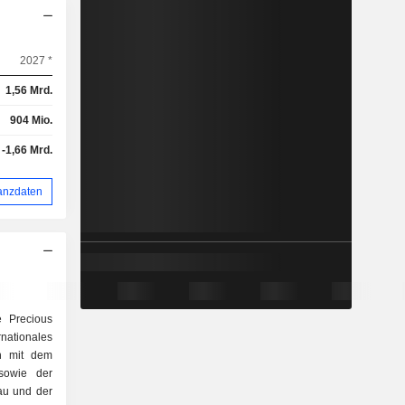
2027 *
1,56 Mrd.
904 Mio.
-1,66 Mrd.
anzdaten
 Precious
tionales
h mit dem
sowie der
au und der