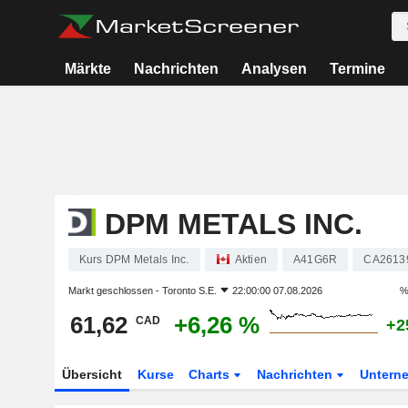
Märkte
Nachrichten
Analysen
Termine
DPM METALS INC.
Kurs DPM Metals Inc.
Aktien
A41G6R
CA2613
Markt geschlossen -
Toronto S.E.
22:00:00 07.08.2026
%
61,62
+6,26 %
CAD
+2
Übersicht
Kurse
Charts
Nachrichten
Untern