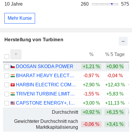
10 Jahre
260
575
Mehr Kurse
Herstellung von Turbinen
%
% 5 Tage
%
DOOSAN SKODA POWER
+1,21 %
+0,90 %
+
BHARAT HEAVY ELECTRICALS LIMITED
-0,97 %
-0,04 %
+
HARBIN ELECTRIC COMPANY LIMITED
+2,90 %
+12,43 %
+
TRIVENI TURBINE LIMITED
-1,55 %
+5,83 %
+
CAPSTONE ENERGY+, INC.
+3,00 %
+11,13 %
+
Durchschnitt
+0,92 %
+6,15 %
+
Gewichteter Durchschnitt nach
-0,06 %
+3,41 %
+
Marktkapitalisierung