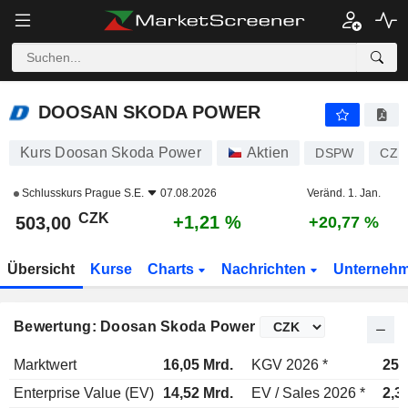
DOOSAN SKODA POWER
503,00
Kč
+1,21 %
DOOSAN SKODA POWER
Kurs Doosan Skoda Power
Aktien
DSPW
CZ1
Schlusskurs
Prague S.E.
07.08.2026
Veränd. 1. Jan.
CZK
+1,21 %
503,00
+20,77 %
Übersicht
Kurse
Charts
Nachrichten
Unterneh
Bewertung: Doosan Skoda Power
Marktwert
16,05 Mrd.
KGV 2026 *
25,
Enterprise Value (EV)
14,52 Mrd.
EV / Sales 2026 *
2,3