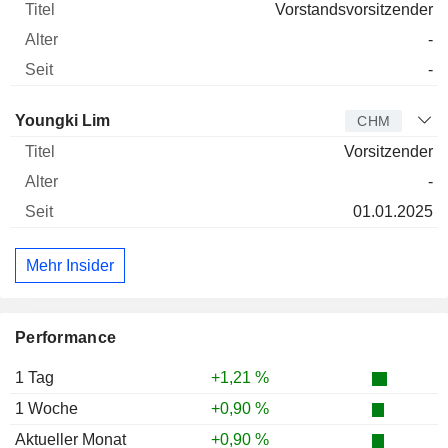
Vorstandsvorsitzender
-
-
Verwaltungsratsmitglied
Titel
Alter
Seit
Youngki Lim
CHM
Vorsitzender
-
01.01.2025
Mehr Insider
Performance
1 Tag
+1,21 %
1 Woche
+0,90 %
Aktueller Monat
+0,90 %