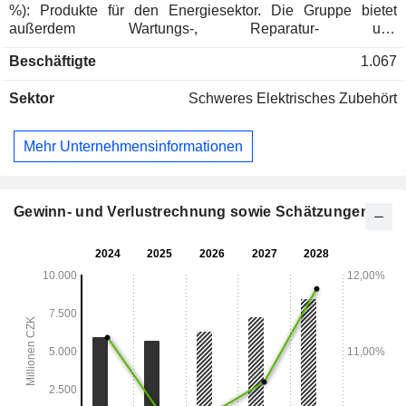
%): Produkte für den Energiesektor. Die Gruppe bietet
außerdem Wartungs-, Reparatur- und
Überholungsdienstleistungen an; - Sonstiges (0,5 %). Der
Beschäftigte
1.067
Nettoumsatz verteilt sich geografisch wie folgt: Tschechische
Republik (18,7 %), Europa (37,3 %), Asien (24,7 %), Süd-
Sektor
Schweres Elektrisches Zubehört
und Mittelamerika (8,4 %), Afrika (5,1 %), Nordamerika (4,9
%), Australien (0,3 %) und Sonstige (0,6 %).
Mehr Unternehmensinformationen
Gewinn- und Verlustrechnung sowie Schätzungen