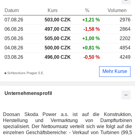
Datum
Kurs
%
Volumen
07.08.26
503,00 CZK
+1,21 %
2976
06.08.26
497,00 CZK
-1,58 %
2864
05.08.26
505,00 CZK
+1,00 %
2202
04.08.26
500,00 CZK
+0,81 %
4854
03.08.26
496,00 CZK
-0,50 %
4249
Mehr Kurse
Schlusskurs Prague S.E.
Unternehmensprofil
Doosan Skoda Power a.s. ist auf die Konstruktion,
Herstellung und Vermarktung von Dampfturbinen
spezialisiert. Der Nettoumsatz verteilt sich wie folgt auf die
einzelnen Geschäftsbereiche: - Verkauf von Turbinen (99,5