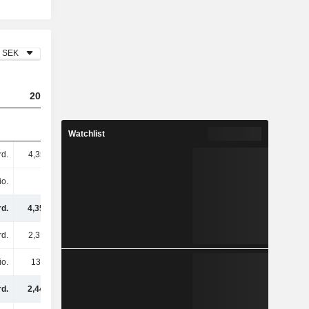
SEK
2023
2024
2025
Watchlist
rd.
4,35 Mrd.
4,21 Mrd.
4,86 Mrd.
io.
-
-
-
rd.
4,35 Mrd.
4,21 Mrd.
4,86 Mrd.
rd.
2,31 Mrd.
2,3 Mrd.
1,85 Mrd.
io.
133 Mio.
447 Mio.
227 Mio.
rd.
2,44 Mrd.
2,75 Mrd.
2,08 Mrd.