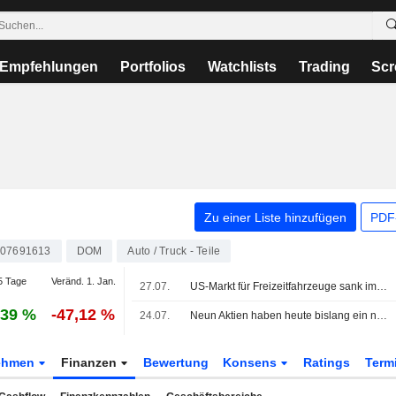
Empfehlungen
Portfolios
Watchlists
Trading
Scr
Zu einer Liste hinzufügen
PDF-
07691613
DOM
Auto / Truck - Teile
5 Tage
Veränd. 1. Jan.
27.07.
US-Markt für Freizeitfahrzeuge sank im Juni um 13,1 % - RVIA
,39 %
-47,12 %
24.07.
Neun Aktien haben heute bislang ein neues 52-Wochen-Tief an der Stockholmer Börse markiert
ehmen
Finanzen
Bewertung
Konsens
Ratings
Term