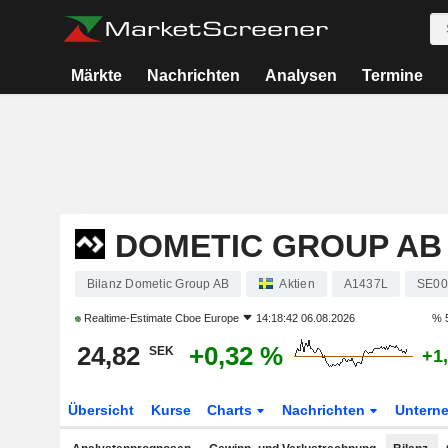
Märkte
Nachrichten
Analysen
Termine
DOMETIC GROUP AB
Bilanz Dometic Group AB
Aktien
A1437L
SE00
Realtime-Estimate
Cboe Europe
14:18:42 06.08.2026
% 
24,82
+0,32 %
SEK
+1
Übersicht
Kurse
Charts
Nachrichten
Untern