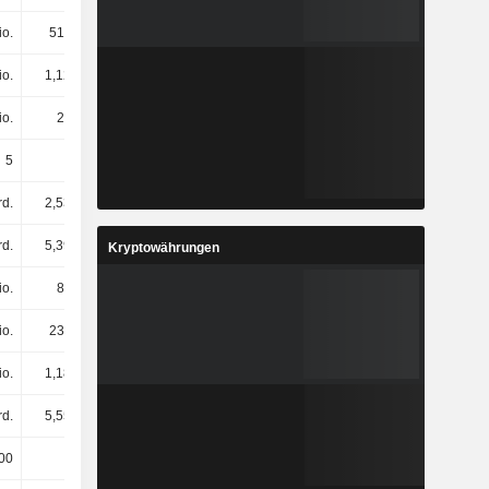
io.
516 Mio.
500 Mio.
424 Mio.
io.
1,12 Mrd.
1,02 Mrd.
624 Mio.
io.
24 Mio.
7 Mio.
6 Mio.
5
5
5
5
rd.
2,53 Mrd.
2,28 Mrd.
1,7 Mrd.
rd.
5,39 Mrd.
5,15 Mrd.
3,64 Mrd.
Kryptowährungen
io.
84 Mio.
80 Mio.
89 Mio.
io.
232 Mio.
249 Mio.
211 Mio.
io.
1,18 Mrd.
1,3 Mrd.
1,18 Mrd.
rd.
5,55 Mrd.
5,88 Mrd.
5,08 Mrd.
00
8000
7000
7000