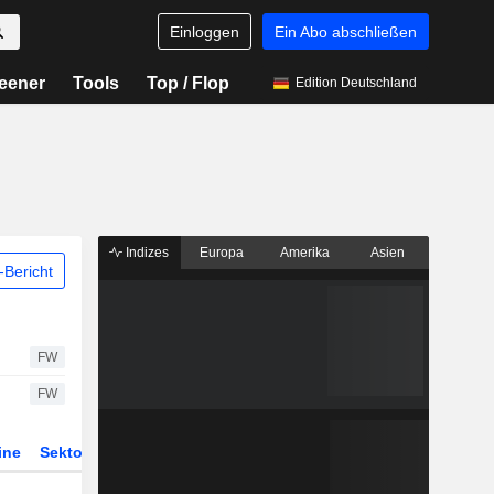
Einloggen
Ein Abo abschließen
eener
Tools
Top / Flop
Edition Deutschland
Indizes
Europa
Amerika
Asien
Bericht
FW
FW
ine
Sektor
Derivate
ETFs