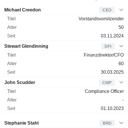
Manager
Titel
Alter
Seit
Michael Creedon
CEO
Vorstandsvorsitzender
50
03.11.2024
Stewart Glendinning
DFI
Finanzdirektor/CFO
60
30.03.2025
John Scudder
CMP
Compliance Officer
-
01.10.2023
Verwaltungsratsmitglied
Titel
Alter
Seit
Stephanie Stahl
BRD