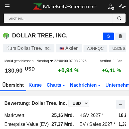
DOLLAR TREE, INC.
130,90
$
+0,94 %
DOLLAR TREE, INC.
Kurs Dollar Tree, Inc.
Aktien
A0NFQC
US2567
Markt geschlossen -
Nasdaq
22:00:00 07.08.2026
Veränd. 1. Jan.
USD
+0,94 %
130,90
+6,41 %
Übersicht
Kurse
Charts
Nachrichten
Unterneh
Bewertung: Dollar Tree, Inc.
Marktwert
25,16 Mrd.
KGV 2027 *
18,9
Enterprise Value (EV)
27,37 Mrd.
EV / Sales 2027 *
1,32