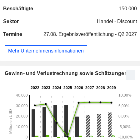
ein Netz von 9.282 Discountern unter den Namen Dollar
Beschäftigte
150.000
Tree und Dollar Tree Canada in den Vereinigten Staaten
(9.007) und Kanada (253).
Sektor
Handel - Discount
Termine
27.08.
Ergebnisveröffentlichung - Q2 2027
Mehr Unternehmensinformationen
Gewinn- und Verlustrechnung sowie Schätzungen