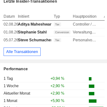
Letzte Insider-Transaktionen
Datum
Initiiert
Typ
Hauptposition
A
02.08.26
Aditya Maheshwari
Controller / Auditor
Tax
01.08.26
Stephanie Stahl
Verwaltungsratsmitglied
Conversion
05.07.26
Steve Schumacher
Personalvorstand
Tax
Alle Transaktionen
Performance
1 Tag
+0,94 %
1 Woche
+2,90 %
Aktueller Monat
+2,90 %
1 Monat
+5,90 %