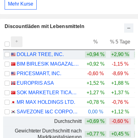
Mehr Kurse
Discountläden mit Lebensmitteln
%
% 5 Tage
%
DOLLAR TREE, INC.
+0,94 %
+2,90 %
+
BIM BIRLESIK MAGAZALAR
+0,92 %
-1,15 %
+
PRICESMART, INC.
-0,60 %
-8,69 %
+
EUROPRIS ASA
+1,52 %
+1,88 %
SOK MARKETLER TICARET
+1,27 %
+1,37 %
+
MR MAX HOLDINGS LTD.
+0,78 %
-0,76 %
-
SAVEZONE I&C CORPORATION
0,00 %
+1,12 %
-
Durchschnitt
+0,69 %
-0,60 %
+
Gewichteter Durchschnitt nach
+0,77 %
+0,45 %
+
Marktkapitalisierung