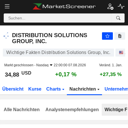
DISTRIBUTION SOLUTIONS GROUP, INC.
34,88
$
+0,17 %
DISTRIBUTION SOLUTIONS
GROUP, INC.
Wichtige Fakten Distribution Solutions Group, Inc.
A
Markt geschlossen -
Nasdaq
22:00:00 07.08.2026
Veränd. 1. Jan.
USD
+0,17 %
34,88
+27,35 %
Übersicht
Kurse
Charts
Nachrichten
Unterneh
Alle Nachrichten
Analystenempfehlungen
Wichtige F